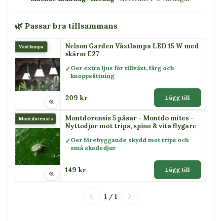
🌿 Passar bra tillsammans
Nelson Garden Växtlampa LED 15 W med
Växtlampa
skärm E27
Ger extra ljus för tillväxt, färg och
knoppsättning
209 kr
Lägg till
Montdorensis 5 påsar - Montdo mites -
Montdorensis
Nyttodjur mot trips, spinn & vita flygare
Ger förebyggande skydd mot trips och
små skadedjur
149 kr
Lägg till
1 / 1