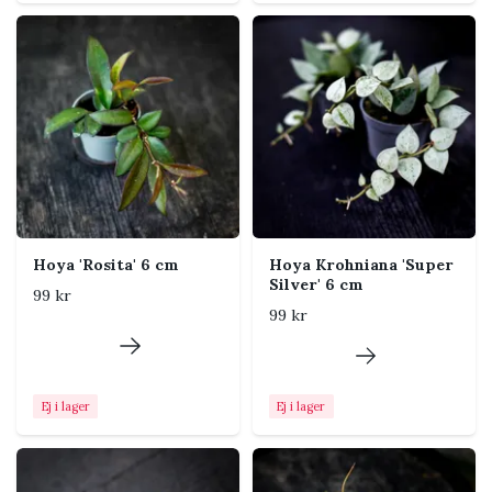
vaxartade, stjärnformade och ofta väldoftande
blommor.
Skötsel
Ljus
Ljust, indirekt ljus. Mild
morgon- eller kvällssol kan
gynna tillväxt och blomning.
Brokbladiga sorter behöver
extra ljus för att behålla sin
Hoya 'Rosita' 6 cm
Hoya Krohniana 'Super
teckning.
Silver' 6 cm
99 kr
Vattning
Låt jorden torka upp tydligt
99 kr
mellan vattningarna. Vattna
igenom och låt allt
överflödigt vatten rinna bort.
Ej i lager
Ej i lager
Jord
Mycket luftig och
väldränerad Hoyajord med
grova komponenter som