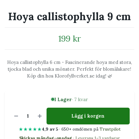
Hoya callistophylla 9 cm
199 kr
Hoya callistophylla 6 cm - Fascinerande hoya med stora,
tjocka blad och unika mönster. Perfekt för blomälskare!
Köp din hos Klorofyllverket.se idag! 🌿
I Lager
· 7 kvar
Lägg i korgen
★★★★★
4,9 av 5
· 650+ omdömen på
Trustpilot
Skickas måndag–onsdag
· Leverans 1–3 vardagar