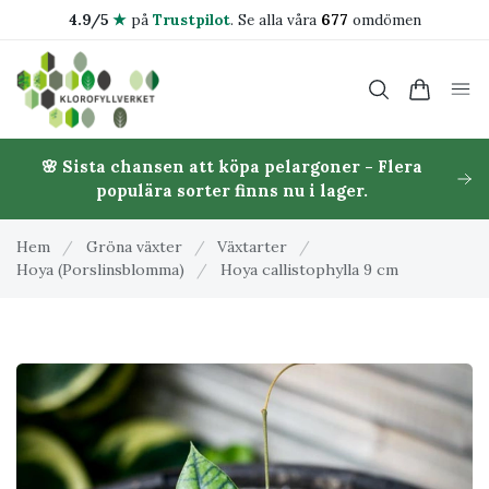
4.9/5
★
på
Trustpilot
.
Se alla våra
677
omdömen
🌸 Sista chansen att köpa pelargoner - Flera
populära sorter finns nu i lager.
Hem
/
Gröna växter
/
Växtarter
/
Hoya (Porslinsblomma)
/
Hoya callistophylla 9 cm