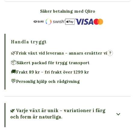
Säker betalning med Qliro
Handla tryggt
🌿
Frisk växt vid leverans – annars ersätter vi
?
📦
Säkert packad för trygg transport
🚚
Frakt 89 kr – fri frakt över 1299 kr
💬
Personlig hjälp och rådgivning
🌿 Varje växt är unik – variationer i färg
och form är naturliga.
→ Köp växten du ser