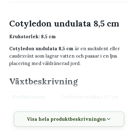
Cotyledon undulata 8,5 cm
Krukstorlek: 8,5 cm
Cotyledon undulata 8,5 cm
är en suckulent eller
caudexväxt som lagrar vatten och passar i en ljus
placering med väldränerad jord.
Växtbeskrivning
Produktnamn
Cotyledon undulata 8,5 cm
Krukstorlek
8,5 cm
Visa hela produktbeskrivningen
Växttyp
Suckulent eller caudexväxt
Växtsätt
Kompakt till upprätt och