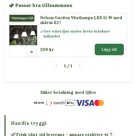
🌿 Passar bra tillsammans
Nelson Garden Växtlampa LED 15 W med
Växtlampa LED 15 W
skärm E27
Ger extra ljus under årets mörkare
månader
209 kr
Lägg till
1 / 1
Säker betalning med Qliro
Handla tryggt
🌿
Frisk växt vid leverans – annars ersätter vi
?