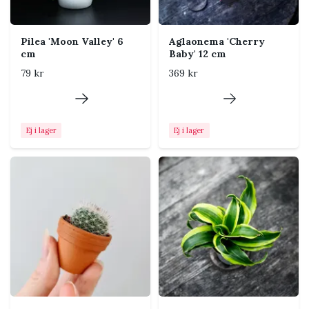
Luftfuktighet
Normal till torr rumsluft.
Näring
Ge svag dos kaktusnäring
Pilea 'Moon Valley' 6
Aglaonema 'Cherry
under aktiv tillväxt.
cm
Baby' 12 cm
79 kr
369 kr
Temperatur
Normal rumstemperatur
passar. Skydda från frost,
kalla drag och långvarigt blöt
jord.
Ej i lager
Ej i lager
Placering i hemmet
Placera nära ett ljust fönster där plantan inte står
blött eller kallt.
Tips från Klorofyllverket
Låt jorden torka ordentligt mellan
vattningarna.