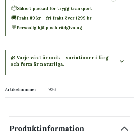
📦
Säkert packad för trygg transport
🚚
Frakt 89 kr – fri frakt över 1299 kr
💬
Personlig hjälp och rådgivning
🌿 Varje växt är unik – variationer i färg
och form är naturliga.
→ Köp växten du ser
Artikelnummer
926
→ Kontakta oss
Produktinformation