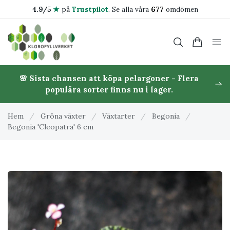
4.9/5
★
på
Trustpilot
.
Se alla våra
677
omdömen
🌸 Sista chansen att köpa pelargoner - Flera
populära sorter finns nu i lager.
Hem
/
Gröna växter
/
Växtarter
/
Begonia
/
Begonia 'Cleopatra' 6 cm