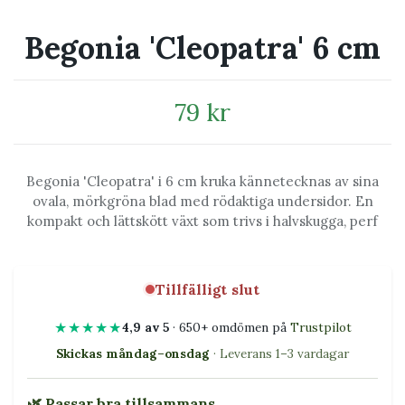
Begonia 'Cleopatra' 6 cm
79 kr
Begonia 'Cleopatra' i 6 cm kruka kännetecknas av sina
ovala, mörkgröna blad med rödaktiga undersidor. En
kompakt och lättskött växt som trivs i halvskugga, perf
Tillfälligt slut
★★★★★
4,9 av 5
· 650+ omdömen på
Trustpilot
Skickas måndag–onsdag
· Leverans 1–3 vardagar
🌿 Passar bra tillsammans