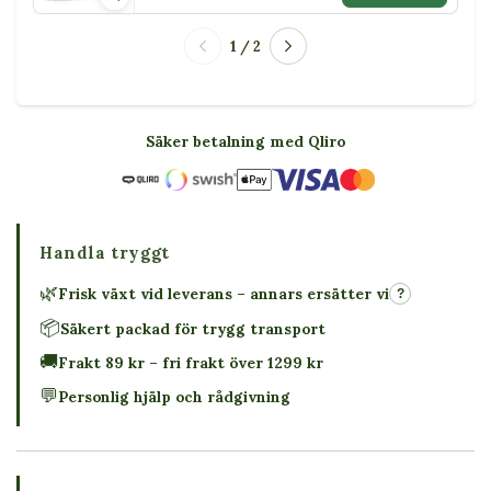
1 / 2
Säker betalning med Qliro
Handla tryggt
🌿
Frisk växt vid leverans – annars ersätter vi
?
📦
Säkert packad för trygg transport
🚚
Frakt 89 kr – fri frakt över 1299 kr
💬
Personlig hjälp och rådgivning