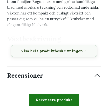
inom familjen Begoniaceae med gröna handflikiga
blad med mörkare teckning och rödtonad undersida.
Växten har ett kompakt och buskigt växtsätt och
passar dig som vill ha en uttrycksfull krukväxt med
elegant flikigt bladverk.
Växtbeskrivning
Visa hela produktbeskrivningen
Vetenskapligt
Begonia 'Cleopatra'
namn
Familj
Begoniaceae
Recensioner
Krukstorlek
6 cm
Växttyp
Bladbegonia
Växtsätt
Kompakt och buskigt
Recensera produkt
Svårighetsgrad
Medel