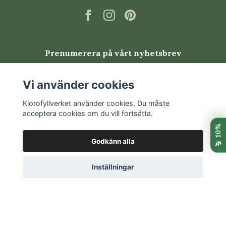
Scindapsus kan drabbas av trips, spinnkvalster, ullöss
och bladlöss. Kontrollera bladens undersidor,
bladveck och nya skott regelbundet. Isolera växten
och sätt in behandling tidigt vid angrepp.
Prenumerera på vårt nyhetsbrev
Vanliga frågor om
Prenumerera
Vi använder cookies
Scindapsus 'Dark Form'
Klorofyllverket använder cookies. Du måste
acceptera cookies om du vill fortsätta.
Är Scindapsus lättskött?
Ja. Silverranka är relativt lättskött när den får luftig
Godkänn alla
jord, indirekt ljus och får torka upp lätt mellan
vattningarna.
Inställningar
© 2026 Klorofyllverket
Hur ofta ska silverranka vattnas?
Vattna när den översta delen av jorden har torkat.
Hur snabbt det sker beror på ljus, temperatur,