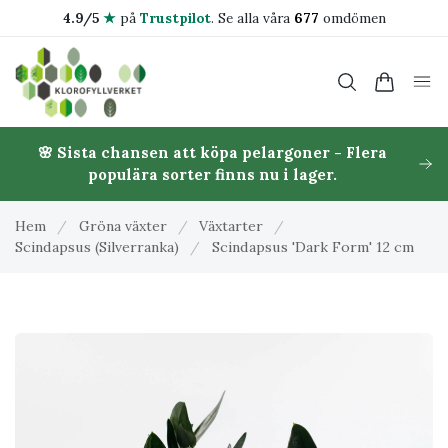
4.9/5
★
på
Trustpilot
.
Se alla våra
677
omdömen
🌸 Sista chansen att köpa pelargoner - Flera
populära sorter finns nu i lager.
Hem
/
Gröna växter
/
Växtarter
/
Scindapsus (Silverranka)
/
Scindapsus 'Dark Form' 12 cm