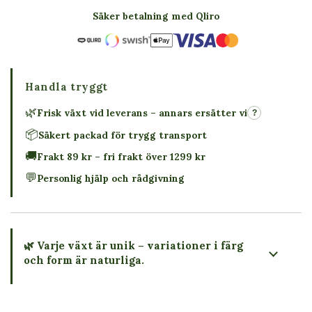
Säker betalning med Qliro
Handla tryggt
🌿
Frisk växt vid leverans – annars ersätter vi
?
📦
Säkert packad för trygg transport
🚚
Frakt 89 kr – fri frakt över 1299 kr
💬
Personlig hjälp och rådgivning
🌿 Varje växt är unik – variationer i färg
och form är naturliga.
→ Köp växten du ser