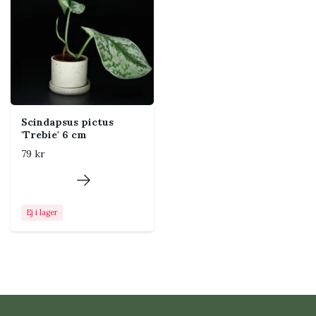
Luftfuktighet
Normal rumsluft fungerar
ofta bra, men något högre
luftfuktighet gynnar nya blad
och klättrande tillväxt.
Temperatur
Trivs bäst varmt och jämnt,
gärna över cirka 18 °C.
Scindapsus pictus
Undvik kalla drag och kalla
'Trebie' 6 cm
fönster.
79 kr
Näring
Ge svag tropisk växtnäring
regelbundet under vår och
sommar. Minska eller pausa
Ej i lager
under vintern.
Placering i hemmet
Placera Scindapsus nära ett öst- eller västfönster