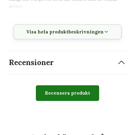
större.
Växtbeskrivning
Visa hela produktbeskrivningen
Vetenskapligt
Scindapsus 'Dark Form'
namn
Svenskt namn
Silverranka
Recensioner
Familj
Araceae
Krukstorlek
12 cm
Recensera produkt
Växtsätt
Klättrande eller hängande
och kompakt
Svårighetsgrad
Lätt till medel
Giftig
Ja, bör hållas utom räckhåll
för barn och husdjur som