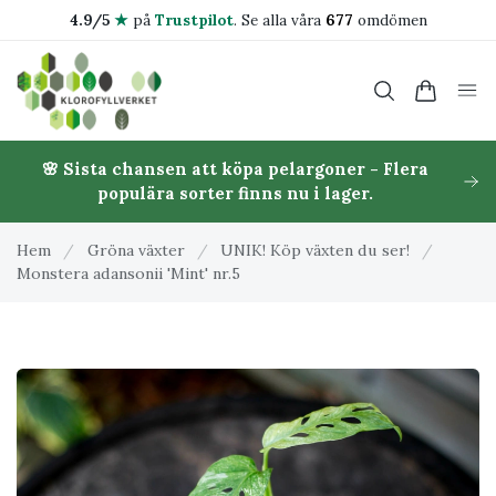
4.9/5
★
på
Trustpilot
.
Se alla våra
677
omdömen
🌸 Sista chansen att köpa pelargoner - Flera
populära sorter finns nu i lager.
Hem
/
Gröna växter
/
UNIK! Köp växten du ser!
/
Monstera adansonii 'Mint' nr.5