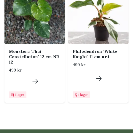
Placering i hemmet
Placera nära ett ljust fönster men skydda bladen från
stark middagssol. Klättrande exemplar kan med tiden
behöva stöd.
Monstera 'Thai
Philodendron 'White
Constellation' 12 cm NR
Knight' 11 cm nr.1
Tips från Klorofyllverket
12
499 kr
Kontrollera jorden med ett finger innan du
499 kr
vattnar. En luftig jord och en kruka med
dräneringshål minskar risken för rotskador.
Ej i lager
Ej i lager
Vanliga problem och
skadedjur
Gula eller mjuka blad kan bero på att jorden