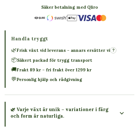
Säker betalning med Qliro
Handla tryggt
🌿
Frisk växt vid leverans – annars ersätter vi
?
📦
Säkert packad för trygg transport
🚚
Frakt 89 kr – fri frakt över 1299 kr
💬
Personlig hjälp och rådgivning
🌿 Varje växt är unik – variationer i färg
och form är naturliga.
→ Köp växten du ser