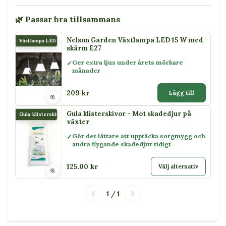
🌿 Passar bra tillsammans
Nelson Garden Växtlampa LED 15 W med
Växtlampa LED 15 W
skärm E27
Ger extra ljus under årets mörkare
månader
209 kr
Lägg till
Gula klisterskivor - Mot skadedjur på
Gula klisterskivor
växter
Gör det lättare att upptäcka sorgmygg och
andra flygande skadedjur tidigt
125.00 kr
Välj alternativ
1 / 1