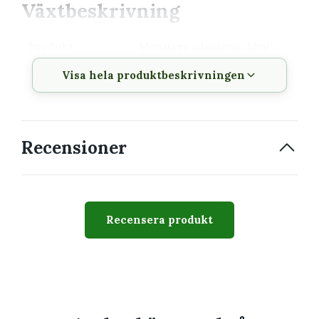
Växtbeskrivning
Produkt
Monstera adansonii 'Mint'
nr.5
Visa hela produktbeskrivningen
Krukstorlek
12 cm
Växttyp
Tropisk klätter- eller
bladväxt
Recensioner
Växtsätt
Upprätt eller klättrande
beroende på sort
Svårighetsgrad
Lätt till medel
Recensera produkt
Passar perfekt för
Dig som vill veta hur plantan ska placeras
och vattnas från början
En samling med växter som har liknande