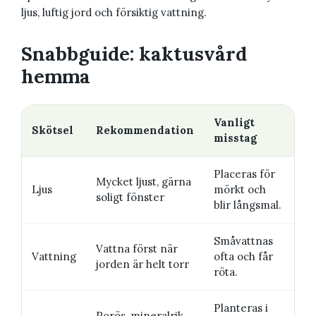
ljus, luftig jord och försiktig vattning.
Snabbguide: kaktusvård
hemma
Vanligt
Skötsel
Rekommendation
misstag
Placeras för
Mycket ljust, gärna
Ljus
mörkt och
soligt fönster
blir långsmal.
Småvattnas
Vattna först när
Vattning
ofta och får
jorden är helt torr
röta.
Planteras i
Porös, mineralrik