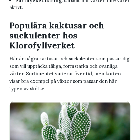
För mycket näring:
särskilt när växten inte växer
aktivt.
Populära kaktusar och
suckulenter hos
Klorofyllverket
Här är några kaktusar och suckulenter som passar dig
som vill upptäcka tåliga, formstarka och ovanliga
växter. Sortimentet varierar över tid, men korten
visar bra exempel på växter som passar den här
typen av skötsel.