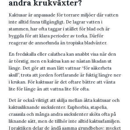
andra krukväxter?
Kaktusar är anpassade för torrare miljöer där vatten
inte alltid finns tillgängligt. De lagrar vatten i
stammen, har ofta taggar i stället för blad och är
byggda för att klara perioder av torka. Därför
reagerar de annorlunda än tropiska bladväxter.
En fredskalla eller calathea kan snabbt visa när den
är törstig, men en kaktus kan se nästan likadan ut
länge. Det gör att man lätt vattnar “för säkerhets
skull”, trots att jorden fortfarande är fuktig längre ner
i krukan. För kaktusar är det oftare bättre att vänta
lite för länge än att vattna lite för ofta.
Det är också viktigt att skilja mellan äkta kaktusar och
kaktusliknande suckulenter. Euphorbia, stapelia,
crassula och många andra suckulenter sköts ofta på
liknande sätt, men de tillhör inte alltid kaktusfamiljen.
I praktiken delar de ändå samma grundbehov: mycket