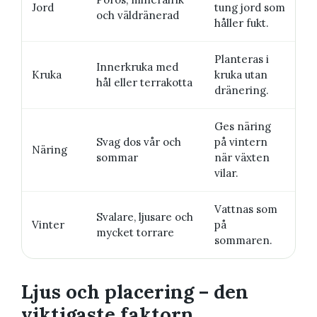
Jord
tung jord som
och väldränerad
håller fukt.
Planteras i
Innerkruka med
Kruka
kruka utan
hål eller terrakotta
dränering.
Ges näring
Svag dos vår och
på vintern
Näring
sommar
när växten
vilar.
Vattnas som
Svalare, ljusare och
Vinter
på
mycket torrare
sommaren.
Ljus och placering – den
viktigaste faktorn