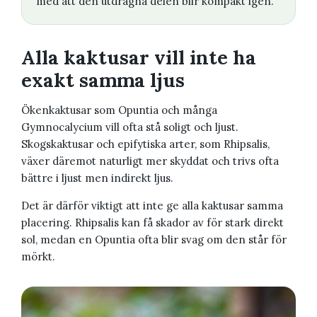
med att den utdragna delen blir kompakt igen.
Alla kaktusar vill inte ha
exakt samma ljus
Ökenkaktusar som Opuntia och många
Gymnocalycium vill ofta stå soligt och ljust.
Skogskaktusar och epifytiska arter, som Rhipsalis,
växer däremot naturligt mer skyddat och trivs ofta
bättre i ljust men indirekt ljus.
Det är därför viktigt att inte ge alla kaktusar samma
placering. Rhipsalis kan få skador av för stark direkt
sol, medan en Opuntia ofta blir svag om den står för
mörkt.