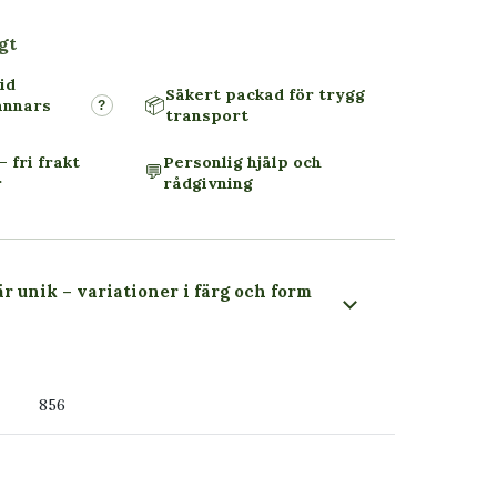
gt
id
Säkert packad för trygg
📦
annars
?
transport
– fri frakt
Personlig hjälp och
💬
r
rådgivning
är unik – variationer i färg och form
 du ser
856
ss