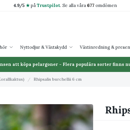
4.9/5
★
på
Trustpilot
.
Se alla våra
677
omdömen
ehör
Nyttodjur & Växtskydd
Växtinredning & presen
ansen att köpa pelargoner - Flera populära sorter finns nu
Korallkaktus)
/
Rhipsalis burchellii 6 cm
Rhips