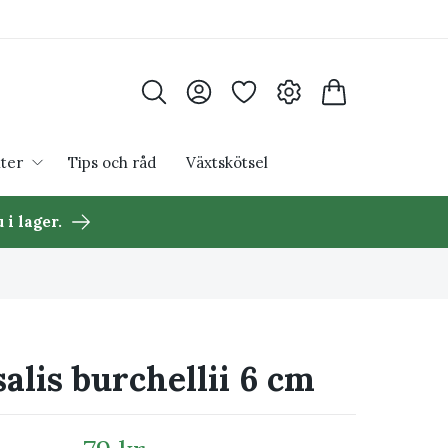
ter
Tips och råd
Växtskötsel
 i lager.
alis burchellii 6 cm