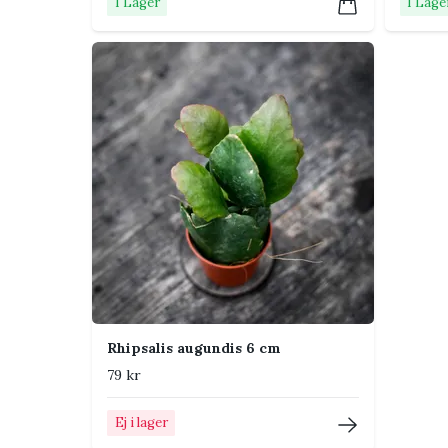
I Lager
I Lage
sommar. Gödsla 
Placering i hemmet
Placera plantan i i en liten ampel eller på en hög 
fritt utan att pressas mot ett fönster eller en vä
svagare tillväxt.
Tips från Klorofyllverket
Använd en luftig jordblandning. Tät blomjor
Vattna först när det översta jordlagret har t
Beskär långa skott om du vill få plantan att
Rhipsalis augundis 6 cm
Skottbitar kan rotas som sticklingar. Låt sn
79 kr
Vanliga skadedjur
Ej i lager