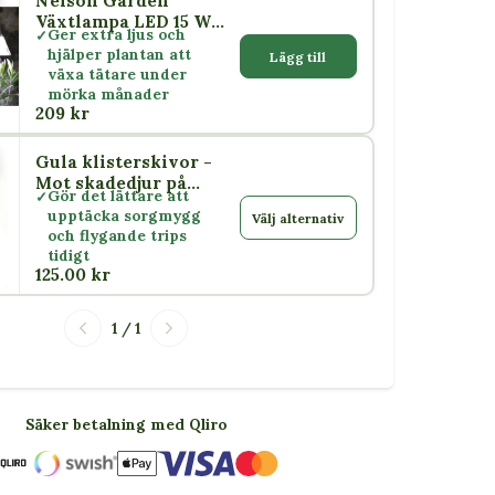
Nelson Garden
Växtlampa LED 15 W
Ger extra ljus och
med skärm E27
hjälper plantan att
Lägg till
växa tätare under
mörka månader
209 kr
Gula klisterskivor -
or
Mot skadedjur på
Gör det lättare att
växter
upptäcka sorgmygg
Välj alternativ
och flygande trips
tidigt
125.00 kr
1 / 1
Säker betalning med Qliro