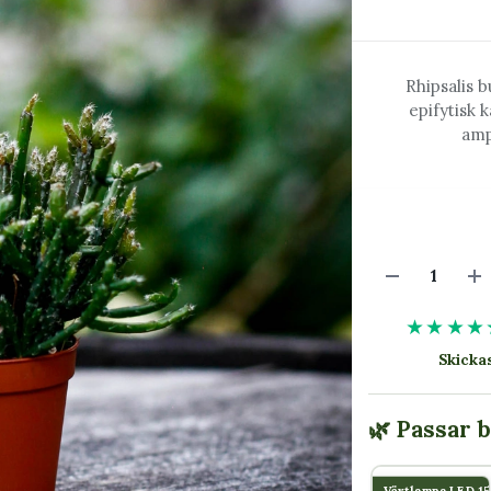
Rhipsalis b
epifytisk 
amp
★★★★
Skick
🌿 Passar 
Växtlampa LED 1