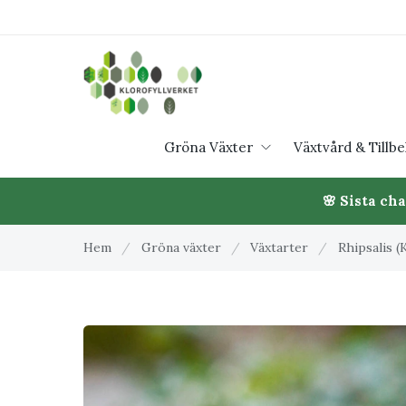
Gröna Växter
Växtvård & Tillb
🌸 Sista ch
Hem
/
Gröna växter
/
Växtarter
/
Rhipsalis (