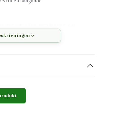
med tiden hängande
t inte som giftig, men ska inte ätas
eskrivningen
 kaktusar
produkt
ika och mjuka skott som förgrenar sig och
tydliga taggar som många förknippar med
lan plantor och förändras när växten mognar.