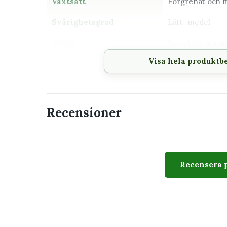
Växtsätt
Förgrenat och 
Svårighetsgrad
Lätt–medel
Giftig
Betraktas normal
Visa hela produktb
Passar perfekt för
Amplar och höga hyllor
Ljusa rum utan stark middagssol
Recensioner
Dig som vill ha en lättskött hängväxt
Växtsamlingar med epifyter och tropiska
Recensera 
Utseende
Rhipsalis burchellii 6 cm har mycket tunna, trådl
hänger ned över krukkanten. Skotten saknar de 
kaktusar. Skottens längd och täthet varierar mel