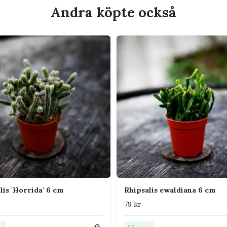
Andra köpte också
jus. Mild morgon- eller kvällssol går bra.
ddagssol.
tan har torkat lätt. Jorden får inte vara
n ska inte torka lika länge som för en
änerad jord med perlite och gärna fin
°C. Skydda från kalla drag och temperaturer
C.
t högre luftfuktighet. God luftcirkulation är
lis 'Horrida' 6 cm
Rhipsalis ewaldiana 6 cm
79 kr
efär en gång i månaden under vår och