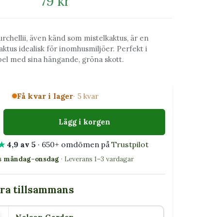
79 kr
urchellii, även känd som mistelkaktus, är en
kaktus idealisk för inomhusmiljöer. Perfekt i
el med sina hängande, gröna skott.
Få kvar i lager
· 5 kvar
Lägg i korgen
★
4,9 av 5
· 650+ omdömen på
Trustpilot
as måndag–onsdag
· Leverans 1–3 vardagar
bra tillsammans
5 W