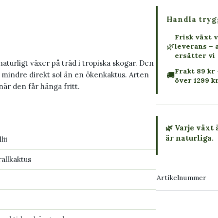
Handla tryg
Frisk växt v
🌿
leverans – 
ersätter vi
aturligt växer på träd i tropiska skogar. Den
Frakt 89 kr 
🚚
ch mindre direkt sol än en ökenkaktus. Arten
över 1299 k
 när den får hänga fritt.
🌿 Varje växt 
är naturliga.
lii
rallkaktus
→ Köp växten
Artikelnummer
→ Kontakta o