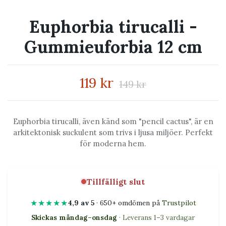
Euphorbia tirucalli -
Gummieuforbia 12 cm
119 kr
149 kr
Euphorbia tirucalli, även känd som "pencil cactus", är en
arkitektonisk suckulent som trivs i ljusa miljöer. Perfekt
för moderna hem.
Tillfälligt slut
★★★★★
4,9 av 5
· 650+ omdömen på
Trustpilot
Skickas måndag–onsdag
· Leverans 1–3 vardagar