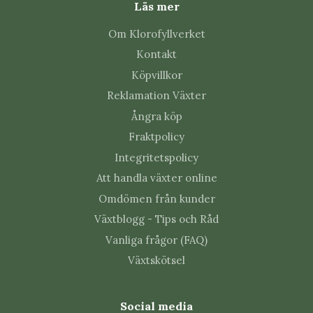
Läs mer
Använd handskar vid beskärning och
sticklingstagning.
Om Klorofyllverket
Skölj hud och ögon direkt om du får växtsaft på
Kontakt
dig.
Köpvillkor
Vanliga skadedjur
Reklamation Växter
Ångra köp
Euphorbia kan drabbas av ullöss, sköldlöss, trips och
Fraktpolicy
spinnkvalster. Kontrollera stjälkfästen, taggar och
Integritetspolicy
nya skott regelbundet.
Att handla växter online
Vanliga frågor om Euphorbia
Omdömen från kunder
tirucalli
Växtblogg - Tips och Råd
Vanliga frågor (FAQ)
Växtskötsel
Varför tappar gummieuforbian sina
små blad?
Social media
De små bladen är kortlivade och faller ofta naturligt.