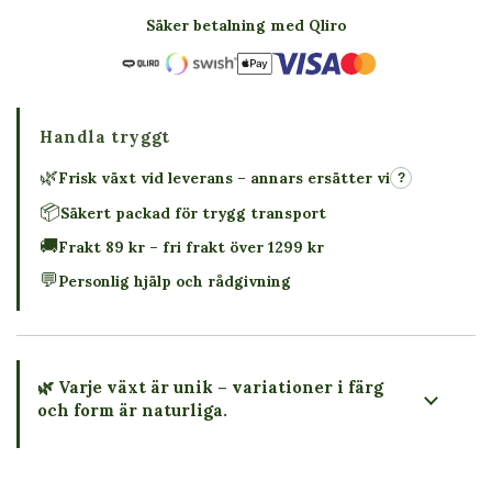
Säker betalning med Qliro
Handla tryggt
🌿
Frisk växt vid leverans – annars ersätter vi
?
📦
Säkert packad för trygg transport
🚚
Frakt 89 kr – fri frakt över 1299 kr
💬
Personlig hjälp och rådgivning
🌿 Varje växt är unik – variationer i färg
och form är naturliga.
→ Köp växten du ser