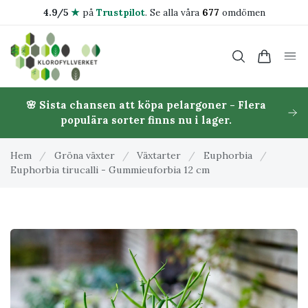
4.9/5
★
på
Trustpilot
.
Se alla våra
677
omdömen
🌸 Sista chansen att köpa pelargoner - Flera
populära sorter finns nu i lager.
Hem
/
Gröna växter
/
Växtarter
/
Euphorbia
/
Euphorbia tirucalli - Gummieuforbia 12 cm