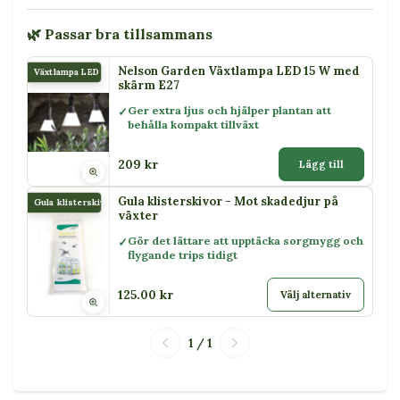
🌿 Passar bra tillsammans
Nelson Garden Växtlampa LED 15 W med
Växtlampa LED 15 W
skärm E27
Ger extra ljus och hjälper plantan att
behålla kompakt tillväxt
209 kr
Lägg till
Gula klisterskivor - Mot skadedjur på
Gula klisterskivor
växter
Gör det lättare att upptäcka sorgmygg och
flygande trips tidigt
125.00 kr
Välj alternativ
1 / 1