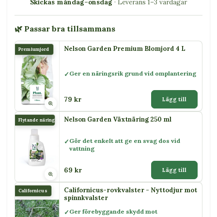
Skickas måndag–onsdag
· Leverans 1–3 vardagar
🌿 Passar bra tillsammans
Nelson Garden Premium Blomjord 4 L
Premiumjord
Ger en näringsrik grund vid omplantering
79 kr
Lägg till
Nelson Garden Växtnäring 250 ml
Flytande näring
Gör det enkelt att ge en svag dos vid
vattning
69 kr
Lägg till
Californicus-rovkvalster - Nyttodjur mot
Californicus
spinnkvalster
Ger förebyggande skydd mot