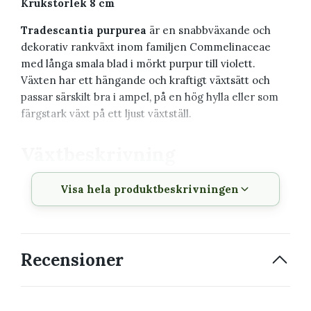
Krukstorlek 8 cm
Tradescantia purpurea
är en snabbväxande och
dekorativ rankväxt inom familjen Commelinaceae
med långa smala blad i mörkt purpur till violett.
Växten har ett hängande och kraftigt växtsätt och
passar särskilt bra i ampel, på en hög hylla eller som
färgstark växt på ett ljust växtställ.
Växtbeskrivning
Visa hela produktbeskrivningen
Vetenskapligt
Tradescantia purpurea
namn
Svenskt namn
Skvallerreva
Recensioner
Familj
Commelinaceae
Krukstorlek
8 cm