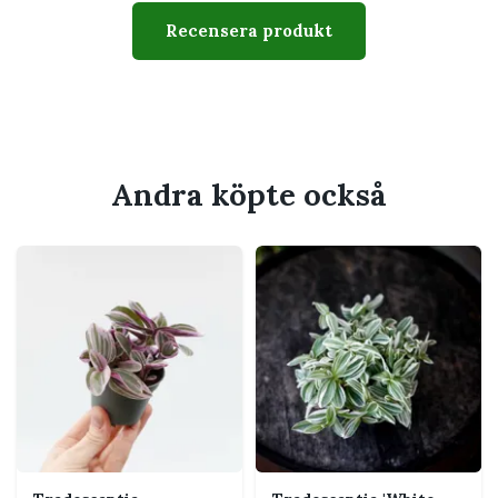
Växtsätt
Hängande och kraftigt
Recensera produkt
Svårighetsgrad
Lättskött
Husdjur
Växtsaften kan irritera
känslig hud och mage;
placera utom räckhåll för
husdjur som tuggar på växter
Andra köpte också
Passar perfekt för
Hylla eller ampel där rankorna får hänga
Ljust fönster utan stark middagssol
Dig som vill ha en snabbväxande och
färgstark växt
En plats där plantan enkelt kan toppas och
förökas