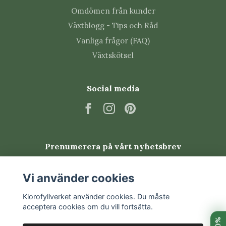
Omdömen från kunder
mjuka stjälkar lätt kan ruttna.
Växtblogg - Tips och Råd
Vanliga skadedjur
Vanliga frågor (FAQ)
Växtskötsel
Tradescantia kan drabbas av trips, spinnkvalster och
bladlöss, särskilt på nya skott. Kontrollera bladens
undersidor och rankornas toppar regelbundet.
Social media
Isolera växten och sätt in behandling tidigt om du
upptäcker ohyra.
Vanliga frågor om
Prenumerera på vårt nyhetsbrev
Tradescantia purpurea
Prenumerera
Vi använder cookies
Är Tradescantia lättskött?
Klorofyllverket använder cookies. Du måste
Ja. Den växer snabbt och är lätt att föröka, men blir
acceptera cookies om du vill fortsätta.
finast med mycket ljus och regelbunden toppning.