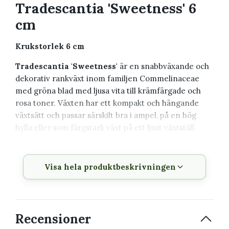
Tradescantia 'Sweetness' 6
cm
Krukstorlek 6 cm
Tradescantia 'Sweetness'
är en snabbväxande och
dekorativ rankväxt inom familjen Commelinaceae
med gröna blad med ljusa vita till krämfärgade och
rosa toner. Växten har ett kompakt och hängande
växtsätt och passar särskilt bra i ampel, på en hög
hylla eller som färgstark växt på ett ljust växtställ.
Växtbeskrivning
Visa hela produktbeskrivningen
Vetenskapligt
Tradescantia 'Sweetness'
namn
Svenskt namn
Skvallerreva
Recensioner