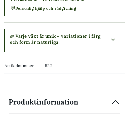
💬
Personlig hjälp och rådgivning
🌿 Varje växt är unik – variationer i färg
och form är naturliga.
→ Köp växten du ser
Artikelnummer
522
→ Kontakta oss
Produktinformation