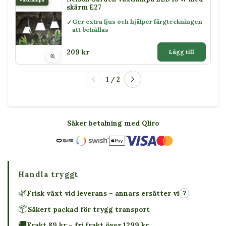
skärm E27
Ger extra ljus och hjälper färgteckningen
att behållas
209 kr
Lägg till
1 / 2
Säker betalning med Qliro
Handla tryggt
🌿
Frisk växt vid leverans – annars ersätter vi
?
📦
Säkert packad för trygg transport
🚚
Frakt 89 kr – fri frakt över 1299 kr