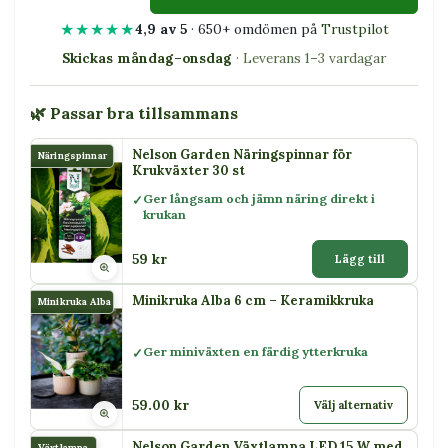
★★★★★
4,9 av 5
· 650+ omdömen på
Trustpilot
Skickas måndag–onsdag
· Leverans 1–3 vardagar
🌿 Passar bra tillsammans
Nelson Garden Näringspinnar för
Näringspinnar
Krukväxter 30 st
Ger långsam och jämn näring direkt i
krukan
59 kr
Lägg till
Minikruka Alba 6 cm – Keramikkruka
Minikruka Alba
Ger miniväxten en färdig ytterkruka
59.00 kr
Välj alternativ
Nelson Garden Växtlampa LED 15 W med
Växtlampa