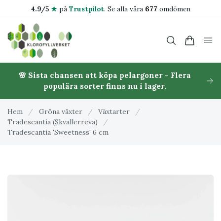
4.9/5
★
på
Trustpilot
.
Se alla våra
677
omdömen
🌸 Sista chansen att köpa pelargoner - Flera
populära sorter finns nu i lager.
Hem
/
Gröna växter
/
Växtarter
/
Tradescantia (Skvallerreva)
/
Tradescantia 'Sweetness' 6 cm