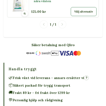
nära växten
125.00 kr
Välj alternativ
1 / 1
Säker betalning med Qliro
Handla tryggt
🌿
Frisk växt vid leverans – annars ersätter vi
?
📦
Säkert packad för trygg transport
🚚
Frakt 89 kr – fri frakt över 1299 kr
💬
Personlig hjälp och rådgivning