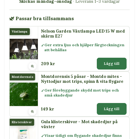
Skickas måndag–onsdag
· Leverans 1–3 vardagar
🌿 Passar bra tillsammans
Nelson Garden Växtlampa LED 15 W med
Växtlampa
skärm E27
Ger extra ljus och hjälper färgteckningen
att behållas
209 kr
Lägg till
Montdorensis 5 påsar - Montdo mites -
Montdorensis
Nyttodjur mot trips, spinn & vita flygare
Ger förebyggande skydd mot trips och
små skadedjur
149 kr
Lägg till
Gula klisterskivor - Mot skadedjur på
Klisterskivor
växter
Visar tidigt om flygande skadedjur finns