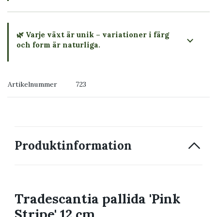
🌿 Varje växt är unik – variationer i färg
och form är naturliga.
→ Köp växten du ser
Artikelnummer
723
→ Kontakta oss
Produktinformation
Tradescantia pallida 'Pink
Stripe' 12 cm