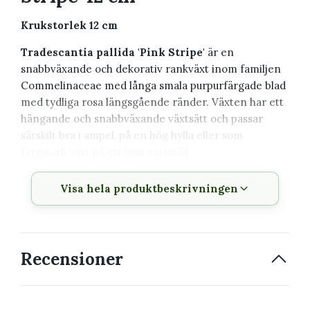
Krukstorlek 12 cm
Tradescantia pallida 'Pink Stripe'
är en
snabbväxande och dekorativ rankväxt inom familjen
Commelinaceae med långa smala purpurfärgade blad
med tydliga rosa längsgående ränder. Växten har ett
hängande och snabbväxande växtsätt och passar
särskilt bra i ampel, på en hög hylla eller som
färgstark växt på ett ljust växtställ.
Växtbeskrivning
Visa hela produktbeskrivningen
Vetenskapligt
Tradescantia pallida 'Pink
namn
Stripe'
Recensioner
Svenskt namn
Skvallerreva
Familj
Commelinaceae