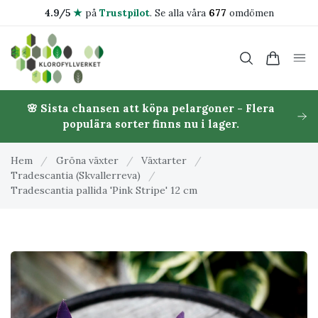
4.9/5
★
på
Trustpilot
.
Se alla våra
677
omdömen
🌸 Sista chansen att köpa pelargoner - Flera
populära sorter finns nu i lager.
Hem
/
Gröna växter
/
Växtarter
/
Tradescantia (Skvallerreva)
/
Tradescantia pallida 'Pink Stripe' 12 cm