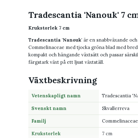
Tradescantia 'Nanouk' 7 c
Krukstorlek 7 cm
Tradescantia 'Nanouk'
är en snabbväxande och 
Commelinaceae med tjocka gröna blad med breda ro
kompakt och hängande växtsätt och passar särskilt
färgstark växt på ett ljust växtställ.
Växtbeskrivning
Vetenskapligt namn
Tradescantia 'N
Svenskt namn
Skvallerreva
Familj
Commelinaceae
Krukstorlek
7 cm