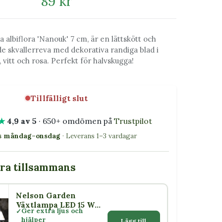
89 kr
 albiflora 'Nanouk' 7 cm, är en lättskött och
 skvallerreva med dekorativa randiga blad i
 vitt och rosa. Perfekt för halvskugga!
Tillfälligt slut
★
4,9 av 5
· 650+ omdömen på
Trustpilot
as måndag–onsdag
· Leverans 1–3 vardagar
bra tillsammans
Nelson Garden
Växtlampa LED 15 W
Ger extra ljus och
med skärm E27
hjälper
Lägg till