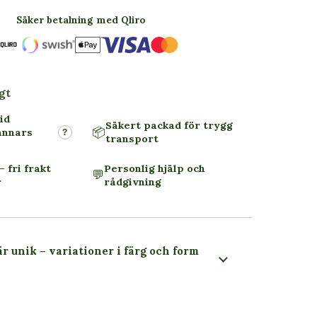
Säker betalning med Qliro
gt
id
Säkert packad för trygg
📦
annars
?
transport
– fri frakt
Personlig hjälp och
💬
r
rådgivning
är unik – variationer i färg och form
 du ser