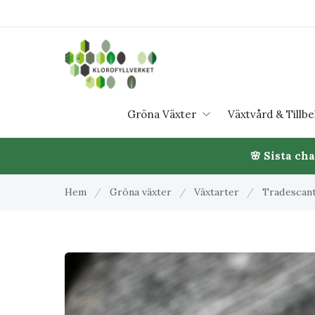
Gröna Växter
Växtvård & Tillb
🌸 Sista ch
Hem
/
Gröna växter
/
Växtarter
/
Tradescanti