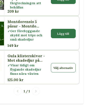
färgteckningen att
behållas
209 kr
Montdorensis 5
påsar - Montdo
mites - Nyttodjur
Ger förebyggande
Lägg till
mot trips, spinn &
skydd mot trips och
vita flygare
små skadedjur
149 kr
Gula klisterskivor -
Mot skadedjur på
växter
Visar tidigt om
Välj alternativ
flygande skadedjur
finns nära växten
125.00 kr
1 / 1