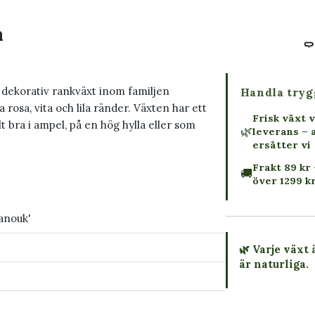
m
dekorativ rankväxt inom familjen
Handla tryg
sa, vita och lila ränder. Växten har ett
Frisk växt v
 bra i ampel, på en hög hylla eller som
🌿
leverans – 
ersätter vi
Frakt 89 kr 
🚚
över 1299 k
anouk'
🌿 Varje växt 
är naturliga.
→ Köp växten