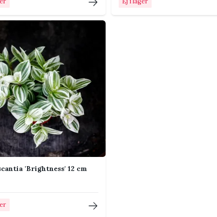
ger
Ej i lager
ng ungefär varannan till var fjärde vecka
sommar.
er eller i ett ljust sydfönster med skydd mot
 eller i växtställ där rankorna får hänga. För
den mellan bladen blir längre.
ätare och mer förgrenad planta.
i fuktig jord.
cantia 'Brightness' 12 cm
i samma kruka för ett fylligare uttryck.
om mjuka stjälkar lätt kan ruttna.
ger