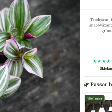
Tradescantia
snabbväxande
grönt,
★★★★
Skick
🌿 Passar 
Växtlampa