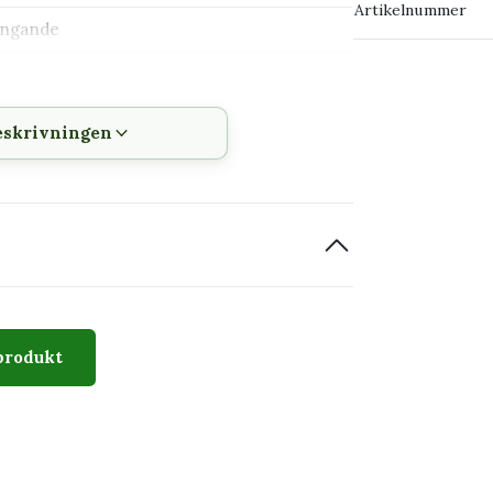
Artikelnummer
ängande
→ Kontakta o
rritera känslig hud och mage; placera utom
eskrivningen
djur som tuggar på växter
stark växt
ch förökas
produkt
ingen att behållas