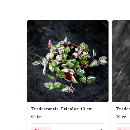
Sorten kännetecknas av tjocka gröna blad med bred
randiga pastellfärgade bladverket blir tydligast i 
snabbt och kan hänga fritt eller toppas regelbunde
Skötsel
Ljus
Ljust till halvsk
och rosa sorter 
Vattning
Vattna när det ö
låta växten stå 
Jord
Luftig och väldr
jorden känns k
Luftfuktighet
Normal rumsluft
Tradescantia 'Tricolor' 10 cm
Trades
risken för svam
99 kr
79 kr
Temperatur
Trivs bäst varmt
mot kalla drag o