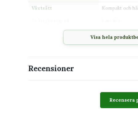
Växtsätt
Kompakt och h
Svårighetsgrad
Lättskött
Husdjur
Växtsaften kan i
Visa hela produktb
räckhåll för hus
Passar perfekt för
Recensioner
Hylla eller ampel där rankorna får hänga
Ljust fönster utan stark middagssol
Dig som vill ha en snabbväxande och färg
En plats där plantan enkelt kan toppas o
Recensera 
Ett extra ljust läge som hjälper färgteckn
Utseende