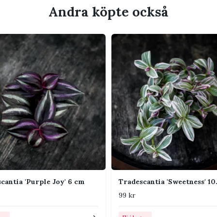
a rosa, vita och lila ränder. Det kraftigt
Andra köpte också
ljust indirekt ljus. De mjuka rankorna växer
t för ett tätare uttryck.
uggigt läge med indirekt ljus. Brokbladiga
behöver mer ljus för att behålla färgerna.
versta jordlagret har torkat lätt. Undvik att
konstant blöt.
änerad blomjord. Blanda gärna i perlit om
ompakt.
 fungerar bra. God luftcirkulation minskar
cantia 'Purple Joy' 6 cm
Tradescantia 'Sweetness' 10
pangrepp och mjuka skott.
99 kr
 och jämnt, gärna över cirka 18 °C. Skydda
ch frost.