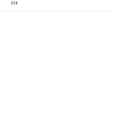
134
ss