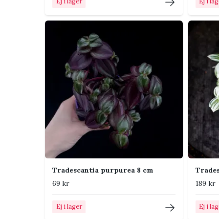
Ej i lager
Ej i la
Näring
Ge svag växtnäri
under vår och 
Placering i hemmet
Placera Tradescantia nära ett öst- eller västfönst
stark middagssol. Den passar fint i ampel, på hylla
lite ljus gör ofta att färgerna bleknar och avstån
Tips från Klorofyllverket
Toppa rankorna regelbundet för att få en t
Sticklingar rotar sig lätt i vatten eller direkt 
Tradescantia purpurea 8 cm
Trades
Plantera gärna flera sticklingar tillsammans 
69 kr
189 kr
Undvik att hålla jorden konstant blöt efters
Ej i lager
Ej i la