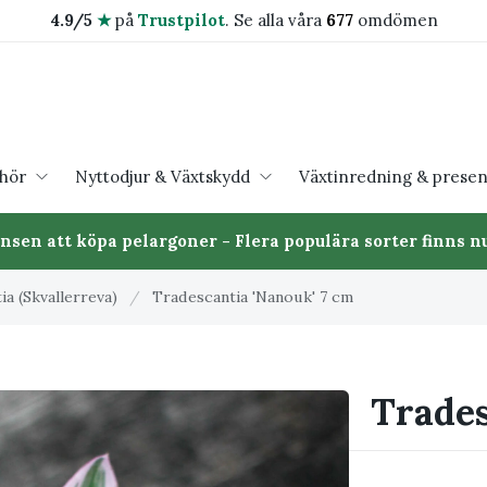
4.9/5
★
på
Trustpilot
.
Se alla våra
677
omdömen
ehör
Nyttodjur & Växtskydd
Växtinredning & presen
ansen att köpa pelargoner - Flera populära sorter finns nu
a (Skvallerreva)
/
Tradescantia 'Nanouk' 7 cm
Trades