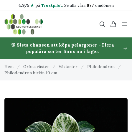
4.9/5
★
på
Trustpilot
.
Se alla våra
677
omdömen
🌸 Sista chansen att köpa pelargoner - Flera
populära sorter finns nu i lager.
Hem
/
Gröna växter
/
Växtarter
/
Philodendron
/
Philodendron birkin 10 cm