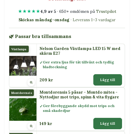
★★★★★
4,9 av 5
· 650+ omdömen på
Trustpilot
Skickas måndag–onsdag
· Leverans 1–3 vardagar
🌿 Passar bra tillsammans
Nelson Garden Växtlampa LED 15 W med
Växtlampa
skärm E27
Ger extra ljus för tät tillväxt och tydlig
bladteckning
209 kr
Lägg till
Montdorensis 5 påsar - Montdo mites -
Montdorensis
Nyttodjur mot trips, spinn & vita flygare
Ger förebyggande skydd mot trips och
små skadedjur
149 kr
Lägg till