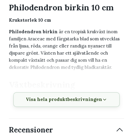
Philodendron birkin 10 cm
Krukstorlek 10 cm
Philodendron birkin
är en tropisk krukväxt inom
familjen Araceae med färgstarka blad som utvecklas
från ljusa, röda, orange eller randiga nyanser till
djupare grönt. Växten har ett självstående och
kompakt växtsätt och passar dig som vill ha en
dekorativ Philodendron med tydlig bladkaraktär.
Växtbeskrivning
Visa hela produktbeskrivningen
Vetenskapligt
Philodendron birkin
namn
Familj
Araceae
Recensioner
Krukstorlek
10 cm