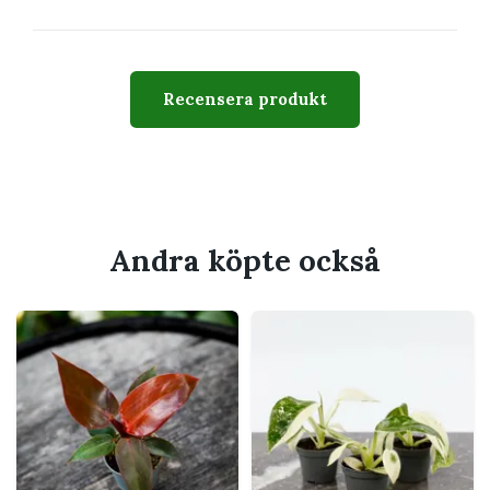
Växtsätt
Självstående och kompakt
Svårighetsgrad
Lätt till medel
Recensera produkt
Giftig
Ja, bör hållas utom räckhåll
för barn och husdjur som
tuggar på växter
Passar perfekt för
Andra köpte också
Ljust vardagsrum, sovrum eller kontor
Byrå, växtställ eller golv när plantan blir
större
Dig som gillar tropiska bladväxter
Ett varmt och dragfritt läge med indirekt
ljus
Ett extra ljust läge som hjälper
bladteckningen att behållas