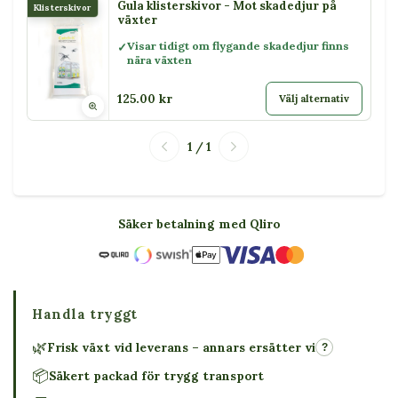
Gula klisterskivor - Mot skadedjur på
Klisterskivor
växter
Visar tidigt om flygande skadedjur finns
nära växten
125.00 kr
Välj alternativ
1 / 1
Säker betalning med Qliro
Handla tryggt
🌿
Frisk växt vid leverans – annars ersätter vi
?
📦
Säkert packad för trygg transport