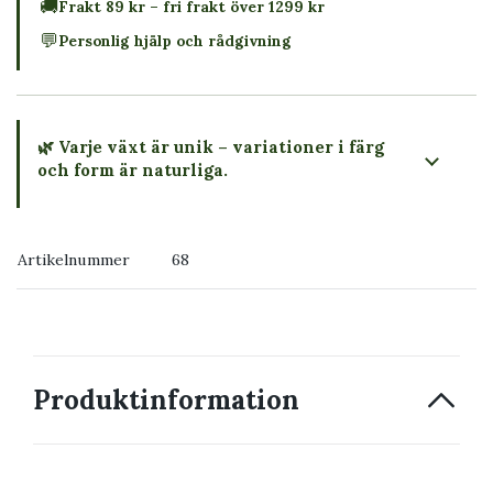
🚚
Frakt 89 kr – fri frakt över 1299 kr
💬
Personlig hjälp och rådgivning
🌿 Varje växt är unik – variationer i färg
och form är naturliga.
→ Köp växten du ser
Artikelnummer
68
→ Kontakta oss
Produktinformation