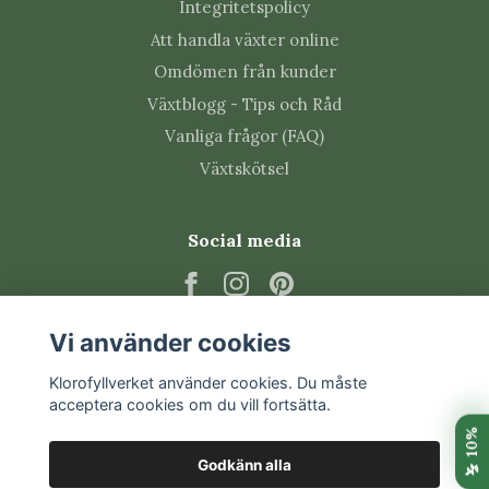
Integritetspolicy
en kruka med dräneringshål.
Att handla växter online
Sorten är självstående och behöver normalt
inte klätterstöd.
Omdömen från kunder
Vrid krukan regelbundet om plantan lutar mot
Växtblogg - Tips och Råd
ljuset.
Vanliga frågor (FAQ)
För just denna typ är det särskilt viktigt att
Växtskötsel
växten behöver normalt inget klätterstöd.
Vanliga skadedjur
Social media
Philodendron kan drabbas av trips, spinnkvalster,
bladlöss och ullöss. Kontrollera nya blad, bladveck och
bladens undersidor regelbundet. Isolera växten och
Vi använder cookies
sätt in behandling tidigt om du upptäcker ohyra.
Prenumerera på vårt nyhetsbrev
Klorofyllverket använder cookies. Du måste
acceptera cookies om du vill fortsätta.
Vanliga frågor om
Prenumerera
Philodendron birkin
Godkänn alla