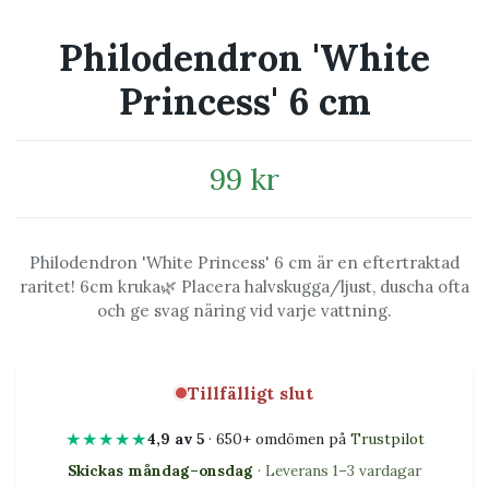
Philodendron 'White
Princess' 6 cm
99 kr
Philodendron 'White Princess' 6 cm är en eftertraktad
raritet! 6cm kruka🌿 Placera halvskugga/ljust, duscha ofta
och ge svag näring vid varje vattning.
Tillfälligt slut
★★★★★
4,9 av 5
· 650+ omdömen på
Trustpilot
Skickas måndag–onsdag
· Leverans 1–3 vardagar