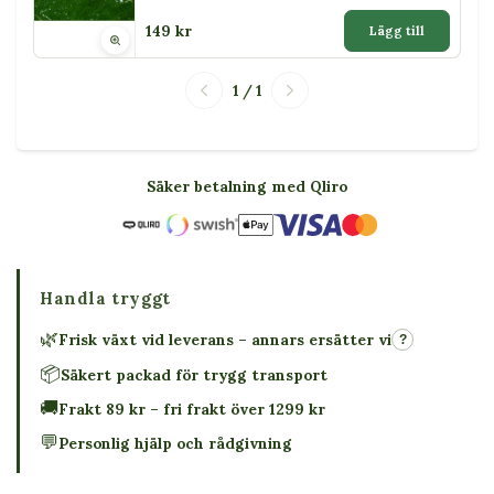
149 kr
Lägg till
1 / 1
Säker betalning med Qliro
Handla tryggt
🌿
Frisk växt vid leverans – annars ersätter vi
?
📦
Säkert packad för trygg transport
🚚
Frakt 89 kr – fri frakt över 1299 kr
💬
Personlig hjälp och rådgivning