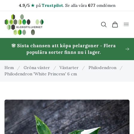
4.9/5
★
på
Trustpilot
.
Se alla våra
677
omdömen
🌸 Sista chansen att köpa pelargoner - Flera
populära sorter finns nu i lager.
Hem
/
Gröna växter
/
Växtarter
/
Philodendron
/
Philodendron 'White Princess' 6 cm