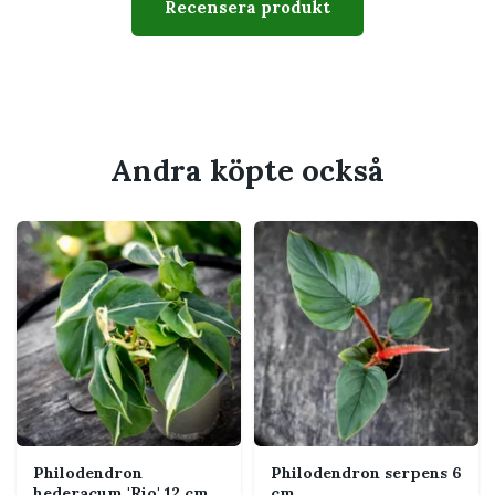
samlarvänligt
Recensera produkt
Svårighetsgrad
Lätt till medel
Giftig
Ja, bör hållas utom räckhåll
för barn och husdjur som
tuggar på växter
Andra köpte också
Passar perfekt för
Hylla, skrivbord eller mindre växtställ
Ljust läge och stabilt klätterstöd
Dig som gillar tropiska bladväxter
Ett varmt och dragfritt läge med indirekt
ljus
En minikruka anpassad för 6 cm innerkruka
Ett extra ljust läge som hjälper
bladteckningen att behållas
Philodendron
Philodendron serpens 6
hederacum 'Rio' 12 cm
cm