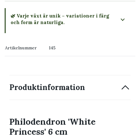
🌿 Varje växt är unik – variationer i färg
och form är naturliga.
→ Köp växten du ser
Artikelnummer
145
→ Kontakta oss
Produktinformation
Philodendron 'White
Princess' 6 cm