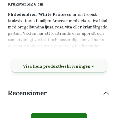
Krukstorlek 6 cm
Philodendron 'White Princess'
är en tropisk
krukväxt inom familjen Araceae med dekorativa blad
med oregelbundna ljusa, rosa, vita eller krämfärgade
partier. Växten har ett klättrande eller upprätt och
samlarvänligt växtsätt och passar dig som vill ha en
dekorativ Philodendron med tydlig bladkaraktär.
Växtbeskrivning
Visa hela produktbeskrivningen
Vetenskapligt
Philodendron 'White
namn
Princess'
Familj
Araceae
Recensioner
Krukstorlek
6 cm
Växtsätt
Klättrande eller upprätt och