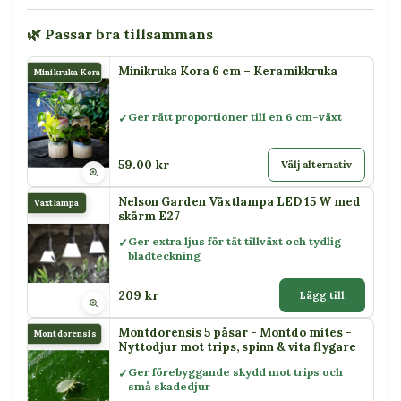
🌿 Passar bra tillsammans
Minikruka Kora 6 cm – Keramikkruka
Minikruka Kora
Ger rätt proportioner till en 6 cm-växt
59.00 kr
Välj alternativ
Nelson Garden Växtlampa LED 15 W med
Växtlampa
skärm E27
Ger extra ljus för tät tillväxt och tydlig
bladteckning
209 kr
Lägg till
Montdorensis 5 påsar - Montdo mites -
Montdorensis
Nyttodjur mot trips, spinn & vita flygare
Ger förebyggande skydd mot trips och
små skadedjur