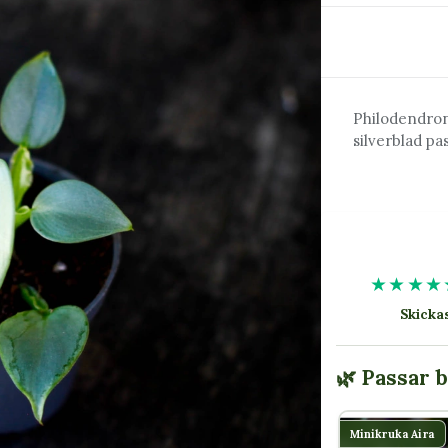
Philodendron
silverblad pa
★★★★
Skick
🌿 Passar 
Minikruka Aira