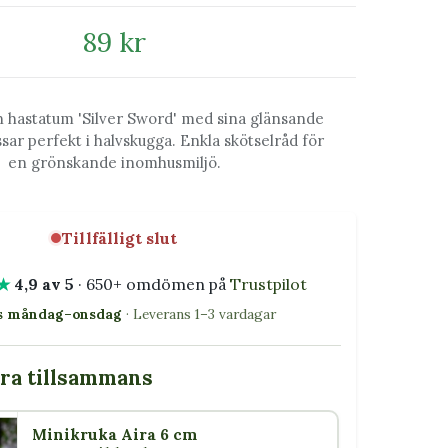
89 kr
 hastatum 'Silver Sword' med sina glänsande
ssar perfekt i halvskugga. Enkla skötselråd för
en grönskande inomhusmiljö.
Tillfälligt slut
★
4,9 av 5
· 650+ omdömen på
Trustpilot
as måndag–onsdag
· Leverans 1–3 vardagar
bra tillsammans
Minikruka Aira 6 cm