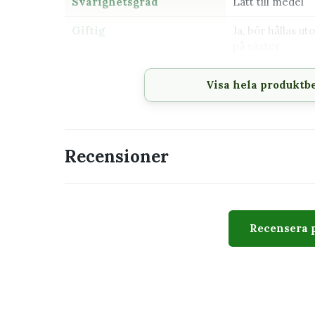
Svårighetsgrad
Lätt till medel
Giftig
Ja, bör hållas u
på växter
Visa hela produktb
Passar perfekt för
Hylla, skrivbord eller mindre växtställ
Mosspåle, båge eller spaljé
Recensioner
Dig som gillar tropiska bladväxter
Ett varmt och dragfritt läge med indirekt 
En minikruka anpassad för 6 cm innerkr
Recensera 
Utseende
Sorten kännetecknas av silverblå, avlånga blad m
förändras när plantan mognar och får bättre stöd 
hjälper plantan att utveckla större och mer mogn