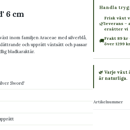
Handla tryg
' 6 cm
Frisk växt v
🌿
leverans – 
ersätter vi
växt inom familjen Araceae med silverblå,
Frakt 89 kr 
🚚
över 1299 k
 klättrande och upprätt växtsätt och passar
lig bladkaraktär.
🌿 Varje växt 
är naturliga.
ilver Sword'
→ Köp växten
Artikelnummer
→ Kontakta o
upprätt