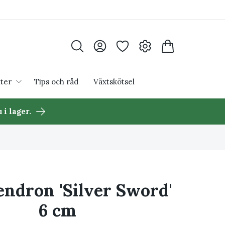
ter
Tips och råd
Växtskötsel
 i lager.
endron 'Silver Sword'
6 cm