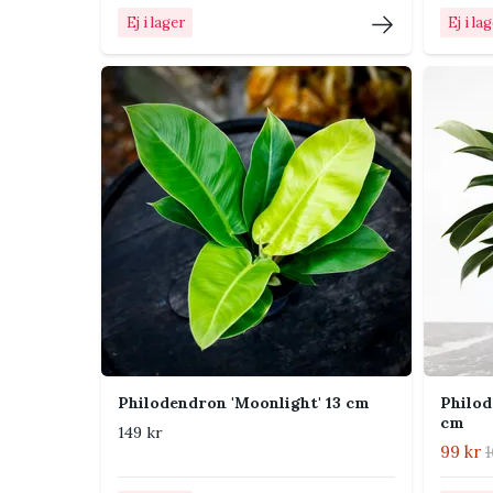
sommar. Minska e
Ej i lager
Ej i la
vintern.
Placering i hemmet
Placera Philodendron nära ett öst- eller västfönste
båge eller spaljé passar växtens naturliga växtsä
och stark sol genom varmt fönsterglas.
Tips från Klorofyllverket
Plantera i en luftig aroidjord och använd al
Ett klätterstöd eller en mosspåle hjälper p
blad.
Philodendron 'Moonlight' 13 cm
Philod
Vrid krukan regelbundet om plantan lutar mo
cm
149 kr
För just denna typ är det särskilt viktigt att 
99 kr
1