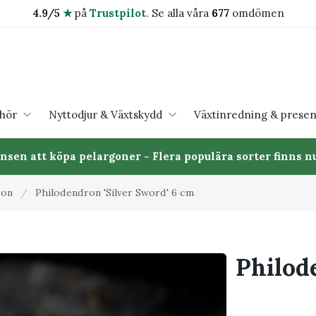
4.9/5
★
på
Trustpilot
.
Se alla våra
677
omdömen
ehör
Nyttodjur & Växtskydd
Växtinredning & presen
ansen att köpa pelargoner - Flera populära sorter finns nu
ron
/
Philodendron 'Silver Sword' 6 cm
Philod