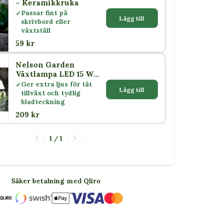
– Keramikkruka
Passar fint på
Lägg till
skrivbord eller
växtställ
59 kr
Nelson Garden
Växtlampa LED 15 W
med skärm E27
Ger extra ljus för tät
Lägg till
tillväxt och tydlig
bladteckning
209 kr
1 / 1
Säker betalning med Qliro