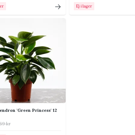
ller pausa när tillväxten avtar under
ger
Ej i lager
r eller en bit in i ett ljust rum. Mosspåle,
tt. Undvik placering direkt ovanför element
ltid en kruka med dräneringshål.
lantan att utveckla större och mer mogna
endron 'Green Princess' 12
t ljuset.
ljust indirekt ljus hjälper den silverblå färgen.
69 kr