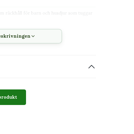
tom räckhåll för barn och husdjur som tuggar
eskrivningen
ljus
uka
produkt
ed metallisk lyster. Formen och färgen kan
och ljus. Ett klätterstöd eller en mosspåle
a blad.