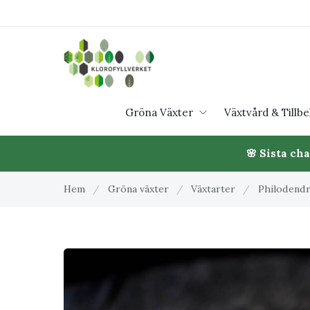
Gröna Växter
Växtvård & Tillb
🌸 Sista ch
Hem
/
Gröna växter
/
Växtarter
/
Philodend