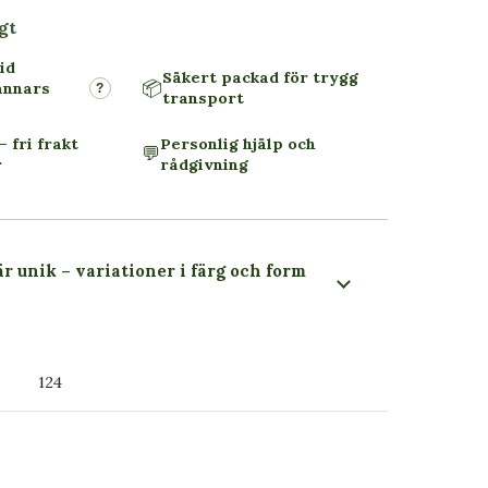
gt
id
Säkert packad för trygg
📦
annars
?
transport
– fri frakt
Personlig hjälp och
💬
r
rådgivning
är unik – variationer i färg och form
 du ser
124
ss