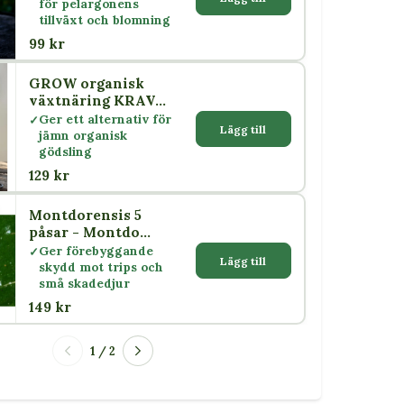
för pelargonens
tillväxt och blomning
99 kr
GROW organisk
växtnäring KRAV
500 ml – Nelson
Ger ett alternativ för
Lägg till
Garden
jämn organisk
gödsling
129 kr
Montdorensis 5
påsar - Montdo
mites - Nyttodjur
Ger förebyggande
Lägg till
mot trips, spinn &
skydd mot trips och
vita flygare
små skadedjur
149 kr
1 / 2