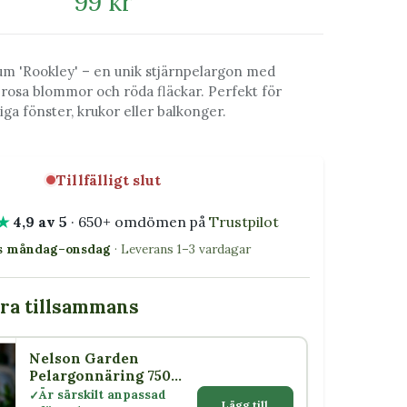
99 kr
um 'Rookley' – en unik stjärnpelargon med
 rosa blommor och röda fläckar. Perfekt för
liga fönster, krukor eller balkonger.
Tillfälligt slut
★
4,9 av 5
· 650+ omdömen på
Trustpilot
as måndag–onsdag
· Leverans 1–3 vardagar
bra tillsammans
Nelson Garden
Pelargonnäring 750
ml
Är särskilt anpassad
Lägg till