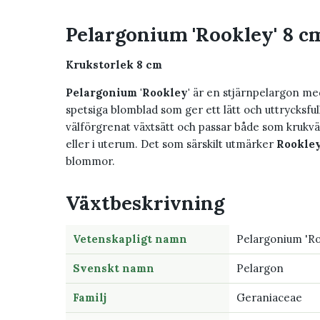
Pelargonium 'Rookley' 8 c
Krukstorlek 8 cm
Pelargonium 'Rookley'
är en stjärnpelargon med
spetsiga blomblad som ger ett lätt och uttrycksfu
välförgrenat växtsätt och passar både som krukvä
eller i uterum. Det som särskilt utmärker
Rookle
blommor.
Växtbeskrivning
Vetenskapligt namn
Pelargonium 'Ro
Svenskt namn
Pelargon
Familj
Geraniaceae