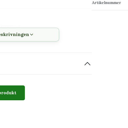
Artikelnummer
→ Kontakta o
lförgrenat
eskrivningen
räckhåll för katt och hund som tuggar på
produkt
ner år efter år
mar