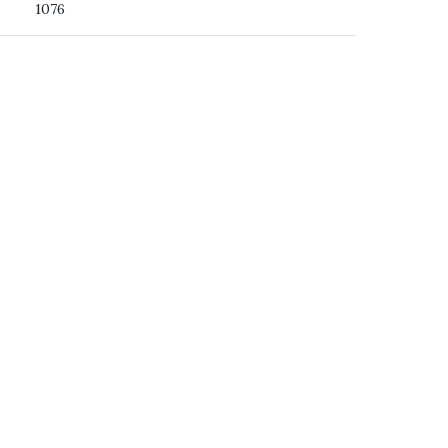
1076
ss