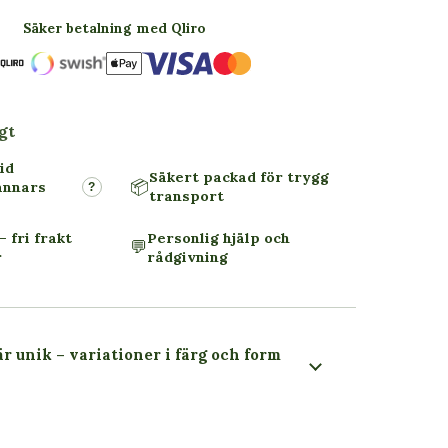
Säker betalning med Qliro
gt
id
Säkert packad för trygg
📦
annars
?
transport
– fri frakt
Personlig hjälp och
💬
r
rådgivning
är unik – variationer i färg och form
 du ser