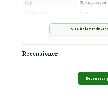
Typ
Stjärnpelargon
Krukstorlek
8 cm
Växtsätt
Kompakt och vä
Visa hela produktb
Svårighetsgrad
Lätt till medel
Husdjur
Bör hållas utom 
växter
Recensioner
Passar perfekt för
Mycket ljust eller soligt läge
Solig fönsterbräda, uterum eller balkong
Recensera 
Dig som vill spara och övervintra pelargo
Regelbunden näring under vår och som