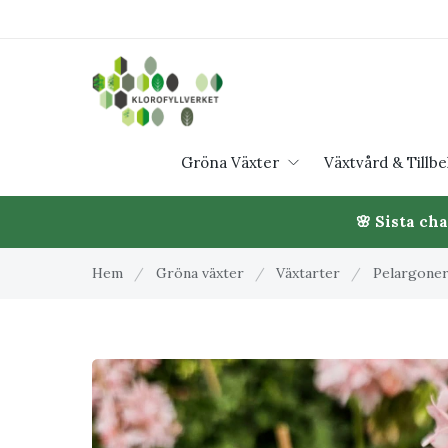
Gröna Växter
Växtvård & Tillb
🌸 Sista ch
Hem
/
Gröna växter
/
Växtarter
/
Pelargone