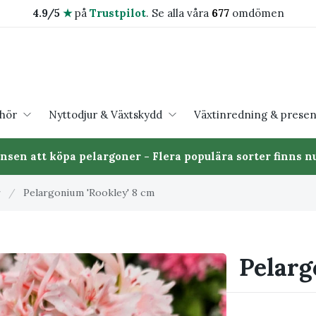
4.9/5
★
på
Trustpilot
.
Se alla våra
677
omdömen
ehör
Nyttodjur & Växtskydd
Växtinredning & presen
ansen att köpa pelargoner - Flera populära sorter finns nu
r
/
Pelargonium 'Rookley' 8 cm
Pelarg