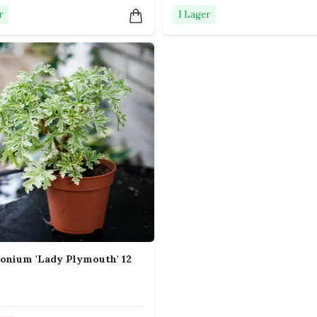
minskar risken för gråmögel och andra
r
I Lager
er växtsäsongen men tål inte frost.
ljust, svalt och frostfritt.
ing regelbundet under vår och sommar.
tor behöver mer näring än många gröna
 öst- eller västfönster. Den passar även i
ost är över. Vänj plantan gradvis vid uteliv
onium 'Lady Plymouth' 12
och mer förgrenat växtsätt.