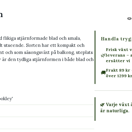
m
 flikiga stjärnformade blad och smala,
Handla tryg
llt utseende. Sorten har ett kompakt och
Frisk växt v
xt och som säsongsväxt på balkong, uteplats
🌿
leverans – 
y
är den tydliga stjärnformen i både blad och
ersätter vi
Frakt 89 kr 
🚚
över 1299 k
okley'
🌿 Varje växt 
är naturliga.
→ Köp växten