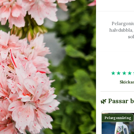
Pelargoni
halvdubbla,
so
★★★★
Skick
🌿 Passar 
Pelargonnäring