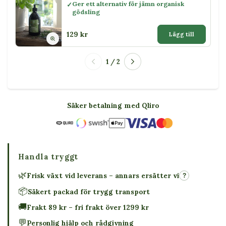
Ger ett alternativ för jämn organisk
gödsling
129 kr
Lägg till
1 / 2
Säker betalning med Qliro
Handla tryggt
🌿
Frisk växt vid leverans – annars ersätter vi
?
📦
Säkert packad för trygg transport
🚚
Frakt 89 kr – fri frakt över 1299 kr
💬
Personlig hjälp och rådgivning