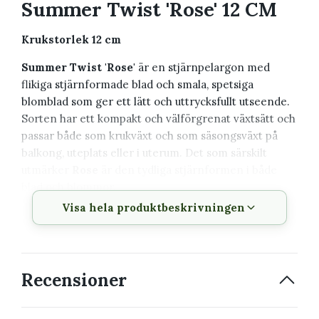
Summer Twist 'Rose' 12 CM
Krukstorlek 12 cm
Summer Twist 'Rose'
är en stjärnpelargon med
flikiga stjärnformade blad och smala, spetsiga
blomblad som ger ett lätt och uttrycksfullt utseende.
Sorten har ett kompakt och välförgrenat växtsätt och
passar både som krukväxt och som säsongsväxt på
balkong, uteplats eller i uterum. Det som särskilt
utmärker
Rose
är den tydliga stjärnformen i både
blad och blommor.
Visa hela produktbeskrivningen
Växtbeskrivning
Vetenskapligt
Summer Twist 'Rose'
Recensioner
namn
Svenskt namn
Pelargon