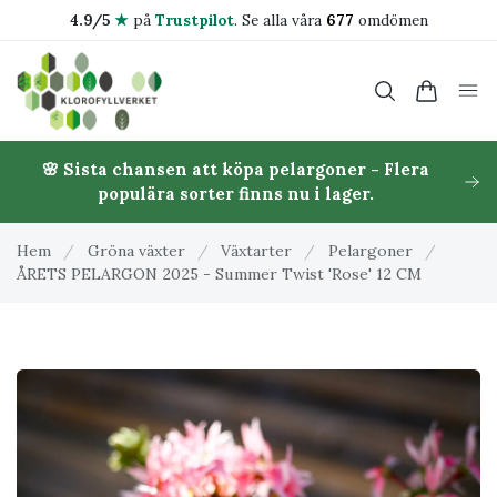
4.9/5
★
på
Trustpilot
.
Se alla våra
677
omdömen
🌸 Sista chansen att köpa pelargoner - Flera
populära sorter finns nu i lager.
Hem
/
Gröna växter
/
Växtarter
/
Pelargoner
/
ÅRETS PELARGON 2025 - Summer Twist 'Rose' 12 CM