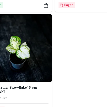
der cirka 15 °C.
r
Ej i lager
ing ungefär var fjärde vecka under vår och
 sparsammare under vintern.
 stark direkt sol eller på ett skrivbord i ett
h elementvärme. Färgstarka sorter behöver
behålla sina tydliga färger.
a tar lättare skada av för blöt jord än av en
ema ’Snowflake’ 6 cm
ANJ
om plantan lutar mot ljuset.
9 kr
 färger kommer fram och växten kan ta upp