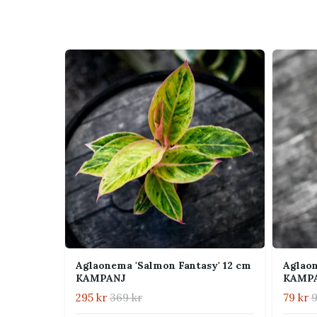
är breda, släta och lätt glansiga, medan det kompak
Mättat grönt och elegant uttryck gör att den fu
andra gröna växter.
Skötsel
Ljus
Svagt till ljust 
bleka eller brän
sin teckning bäst 
Vattning
Vattna när jord
inte växten stå 
Jord
Luftig och väldr
att bli kompakt.
Aglaonema 'Salmon Fantasy' 12 cm
Aglaon
Luftfuktighet
Normal rumsluft
KAMPANJ
KAMP
uppskattar något
295 kr
369 kr
79 kr
9
Temperatur
Trivs bäst varmt