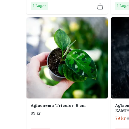
temperaturer un
I Lager
I Lage
Näring
Ge svag växtnär
sommar. Gödsla
Placering i hemmet
Den passar fint på en byrå, hylla, fönsterbräda utan
ljust till halvskuggigt rum. Undvik kalla drag oc
mer indirekt ljus än mörkgröna Aglaonema för att 
Tips från Klorofyllverket
Känn efter i jorden före vattning – Aglaonem
kortare torrperiod.
Aglaonema 'Tricolor' 6 cm
Aglaon
KAMP
Vrid krukan lite varje eller varannan vecka 
99 kr
79 kr
9
Torka av bladen ibland så att mönster och
ljuset bättre.