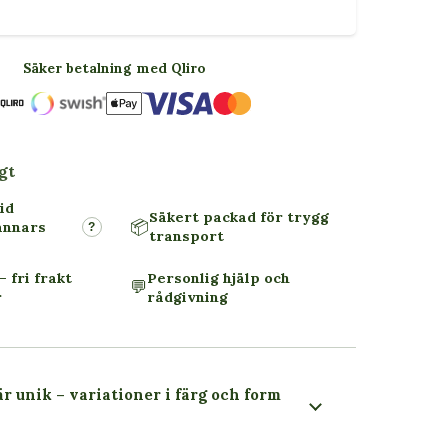
Säker betalning med Qliro
gt
id
Säkert packad för trygg
📦
annars
?
transport
– fri frakt
Personlig hjälp och
💬
r
rådgivning
är unik – variationer i färg och form