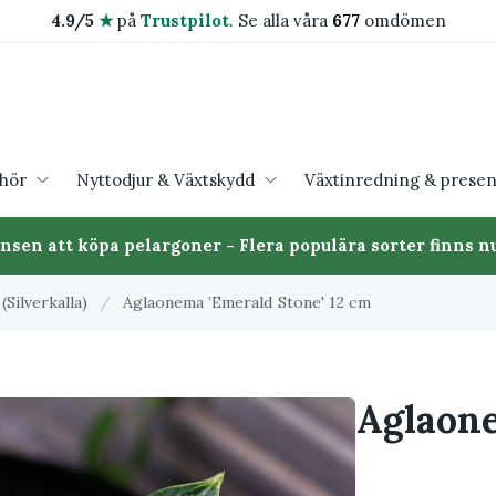
4.9/5
★
på
Trustpilot
.
Se alla våra
677
omdömen
ehör
Nyttodjur & Växtskydd
Växtinredning & presen
ansen att köpa pelargoner - Flera populära sorter finns nu
Silverkalla)
/
Aglaonema ’Emerald Stone' 12 cm
Aglaone