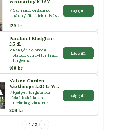
växtnäring KRAV
500 ml – Nelson
Ger jämn organisk
Lägg till
Garden
näring för frisk tillväxt
129 kr
Parafinol Bladglans -
2,5 dl
Rengör de breda
Lägg till
bladen och lyfter fram
färgerna
188 kr
Nelson Garden
Växtlampa LED 15 W
med skärm E27
Hjälper färgstarka
Lägg till
blad behålla sin
teckning vintertid
209 kr
1 / 2