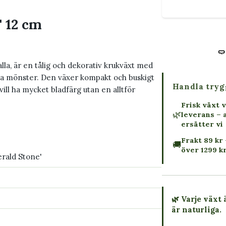
 12 cm
kalla, är en tålig och dekorativ krukväxt med
öna mönster. Den växer kompakt och buskigt
Handla tryg
ill ha mycket bladfärg utan en alltför
Frisk växt v
🌿
leverans – 
ersätter vi
Frakt 89 kr 
🚚
över 1299 k
rald Stone'
🌿 Varje växt 
är naturliga.