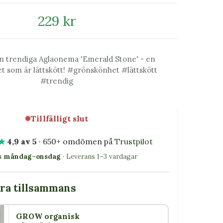
229 kr
n trendiga Aglaonema 'Emerald Stone' - en
t som är lättskött! #grönskönhet #lättskött
#trendig
Tillfälligt slut
★
4,9 av 5
· 650+ omdömen på
Trustpilot
as måndag–onsdag
· Leverans 1–3 vardagar
bra tillsammans
GROW organisk