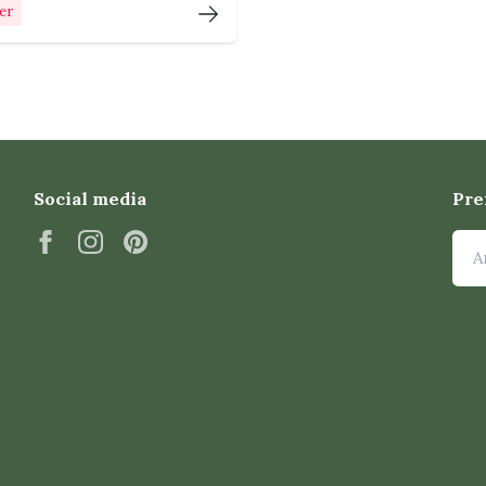
ger
n; Aglaonema växer relativt långsamt.
er, bladlöss eller ullöss. Kontrollera bladens
ten och sätt in behandling tidigt om du
Social media
Pre
ma 'Emerald Stone'
kött?
rumsluft och något svagare ljus bättre än
. Sorter med mycket rosa, rött, vitt eller