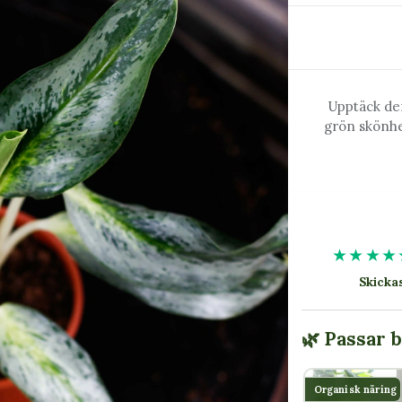
Upptäck de
grön skönhe
★★★★
Skick
🌿 Passar 
Organisk näring