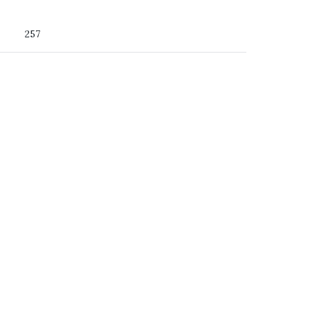
 du ser
257
ss