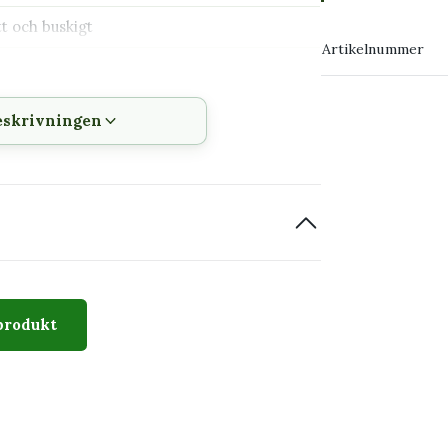
→ Köp växten
t och buskigt
Artikelnummer
→ Kontakta o
tom räckhåll för barn och husdjur som tuggar
eskrivningen
kt sol
erbräda
produkt
re gröna eller silvergröna mönster. Bladen