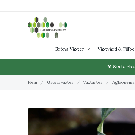
Gröna Växter
Växtvård & Tillb
🌸 Sista ch
Hem
/
Gröna växter
/
Växtarter
/
Aglaonema (