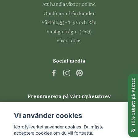
plantan lutar mot ljuset.
Att handla växter online
Torka av bladen ibland så att mönster och
Omdömen från kunder
färger kommer fram och växten kan ta upp ljuset
bättre.
Växtblogg - Tips och Råd
Plantera om först när rötterna fyller krukan;
Vanliga frågor (FAQ)
Aglaonema växer relativt långsamt.
Växtskötsel
Vanliga skadedjur
Social media
Aglaonema kan ibland drabbas av trips, spinnkvalster,
bladlöss eller ullöss. Kontrollera bladens undersidor
och nya skott regelbundet. Isolera växten och sätt in
behandling tidigt om du upptäcker ohyra.
Prenumerera på vårt nyhetsbrev
Vanliga frågor om
Prenumerera
Vi använder cookies
Aglaonema 'Chartreuse
Pretty'
Klorofyllverket använder cookies. Du måste
acceptera cookies om du vill fortsätta.