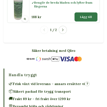
Rengör de breda bladen och lyfter fram
färgerna
188 kr
Lägg till
1 / 2
Säker betalning med Qliro
Handla tryggt
🌿
Frisk växt vid leverans – annars ersätter vi
?
📦
Säkert packad för trygg transport
🚚
Frakt 89 kr – fri frakt över 1299 kr
💬
Personlig hjälp och rådgivning