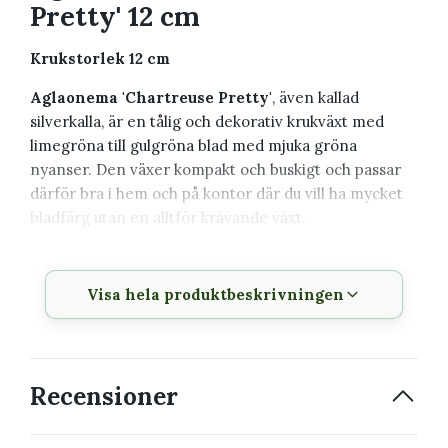
Pretty' 12 cm
Krukstorlek 12 cm
Aglaonema 'Chartreuse Pretty'
, även kallad
silverkalla, är en tålig och dekorativ krukväxt med
limegröna till gulgröna blad med mjuka gröna
nyanser. Den växer kompakt och buskigt och passar
därför bra i hem och på kontor där du vill ha mycket
bladfärg utan en alltför krävande växt.
Växtbeskrivning
Visa hela produktbeskrivningen
Vetenskapligt
Aglaonema 'Chartreuse
namn
Pretty'
Svenskt namn
Silverkalla
Recensioner
Familj
Araceae