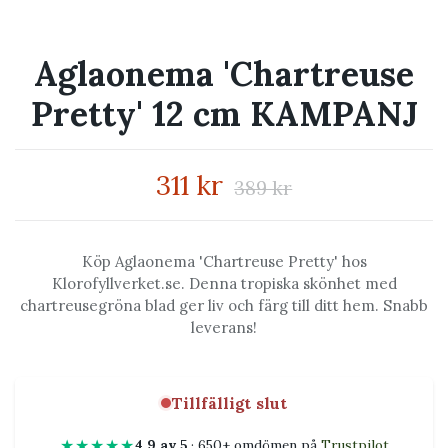
Aglaonema 'Chartreuse
Pretty' 12 cm KAMPANJ
311 kr
389 kr
Köp Aglaonema 'Chartreuse Pretty' hos
Klorofyllverket.se. Denna tropiska skönhet med
chartreusegröna blad ger liv och färg till ditt hem. Snabb
leverans!
Tillfälligt slut
★★★★★
4,9 av 5
· 650+ omdömen på
Trustpilot