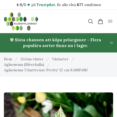
4.9/5
★
på
Trustpilot
.
Se alla våra
677
omdömen
🌸 Sista chansen att köpa pelargoner - Flera
populära sorter finns nu i lager.
Hem
/
Gröna växter
/
Växtarter
/
Aglaonema (Silverkalla)
/
Aglaonema 'Chartreuse Pretty' 12 cm KAMPANJ