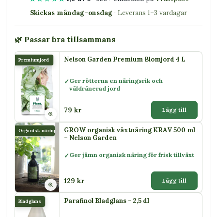
Skickas måndag–onsdag
· Leverans 1–3 vardagar
🌿 Passar bra tillsammans
Nelson Garden Premium Blomjord 4 L
Premiumjord
Ger rötterna en näringsrik och
väldränerad jord
79 kr
Lägg till
GROW organisk växtnäring KRAV 500 ml
Organisk näring
– Nelson Garden
Ger jämn organisk näring för frisk tillväxt
129 kr
Lägg till
Parafinol Bladglans - 2,5 dl
Bladglans