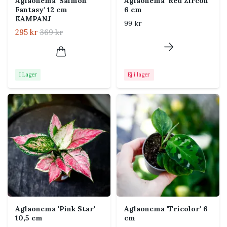
Aglaonema 'Salmon
Aglaonema 'Red Zircon'
Utseende
Fantasy' 12 cm
6 cm
KAMPANJ
99 kr
Sorten kännetecknas av gröna blad med ljusa,
295 kr
369 kr
snöflingeliknande markeringar. Bladen är breda, släta
och lätt glansiga, medan det kompakta växtsättet ger
plantan ett fylligt uttryck. Kontrastrikt och ljust
I Lager
Ej i lager
bladverk gör att den fungerar både som solitär och
tillsammans med andra gröna växter.
Skötsel
Ljus
Svagt till ljust indirekt ljus.
Undvik stark direkt sol som
kan bleka eller bränna
bladen. De färgstarka bladen
behåller sin teckning bäst i
ljust, indirekt ljus.
Aglaonema 'Pink Star'
Aglaonema 'Tricolor' 6
10,5 cm
cm
Vattning
Vattna när jorden har torkat