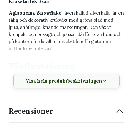
Krukstorlek 6 cm
Aglaonema 'Snowflake'
, även kallad silverkalla, är en
tålig och dekorativ krukväxt med gröna blad med
ljusa, snöflingeliknande markeringar. Den växer
kompakt och buskigt och passar därför bra i hem och
på kontor där du vill ha mycket bladfärg utan en
alltför krävande växt.
Växtbeskrivning
Visa hela produktbeskrivningen
Vetenskapligt
Aglaonema 'Snowflake'
namn
Svenskt namn
Silverkalla
Recensioner
Familj
Araceae
Krukstorlek
6 cm