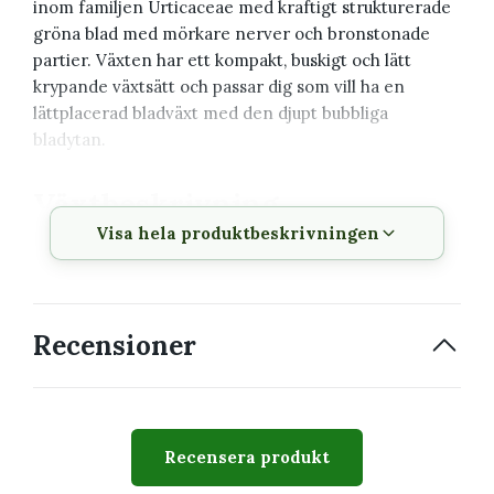
inom familjen Urticaceae med kraftigt strukturerade
gröna blad med mörkare nerver och bronstonade
partier. Växten har ett kompakt, buskigt och lätt
krypande växtsätt och passar dig som vill ha en
lättplacerad bladväxt med den djupt bubbliga
bladytan.
Växtbeskrivning
Visa hela produktbeskrivningen
Vetenskapligt
Pilea 'Moon Valley'
namn
Svenskt namn
Pilea
Recensioner
Familj
Urticaceae
Krukstorlek
6 cm
Recensera produkt
Växtsätt
Kompakt, buskigt och lätt
krypande