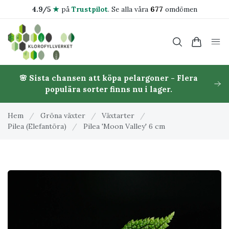
4.9/5
★
på
Trustpilot
.
Se alla våra
677
omdömen
🌸 Sista chansen att köpa pelargoner - Flera
populära sorter finns nu i lager.
Hem
/
Gröna växter
/
Växtarter
/
Pilea (Elefantöra)
/
Pilea 'Moon Valley' 6 cm