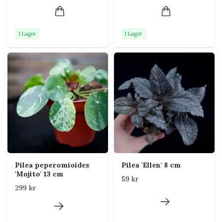
Sorten kännetecknas av kraftigt strukturerade gröna
blad med mörkare nerver och bronstonade partier.
I Lager
I Lager
Bladens form, struktur och färg framträder bäst i ljust
indirekt ljus. Den djupt bubbliga bladytan gör att
växten fungerar fint både som solitär och tillsammans
med andra mindre gröna växter.
Skötsel
Ljus
Ljust till halvskuggigt läge
med indirekt ljus. Undvik
stark middagssol som kan
bleka eller bränna bladen.
Pilea peperomioides
Pilea 'Ellen' 8 cm
'Mojito' 13 cm
59 kr
Vattning
Vattna när de översta 2–3 cm
299 kr
av jorden har torkat. Låt inte
krukan stå konstant blöt och
häll bort överflödigt vatten.