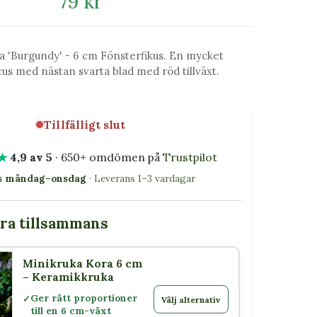
79 kr
ca 'Burgundy' - 6 cm Fönsterfikus. En mycket
icus med nästan svarta blad med röd tillväxt.
Tillfälligt slut
★
4,9 av 5
· 650+ omdömen på
Trustpilot
as måndag–onsdag
· Leverans 1–3 vardagar
bra tillsammans
Minikruka Kora 6 cm
– Keramikkruka
Ger rätt proportioner
Välj alternativ
till en 6 cm-växt