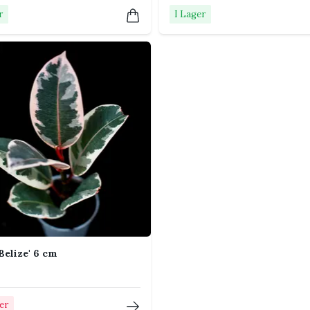
ing en till två gånger i månaden under vår
r
I Lager
ska eller pausa under vintern.
 eller på golvet när den blivit större. Ficus
 bladfall om den flyttas ofta, utsätts för drag
 Ett öst- eller västfönster fungerar ofta bra.
ta runt den i onödan.
n ta upp ljuset bättre.
för en jämnare tillväxt.
'Belize' 6 cm
ax om du vill forma plantan eller stimulera
ger