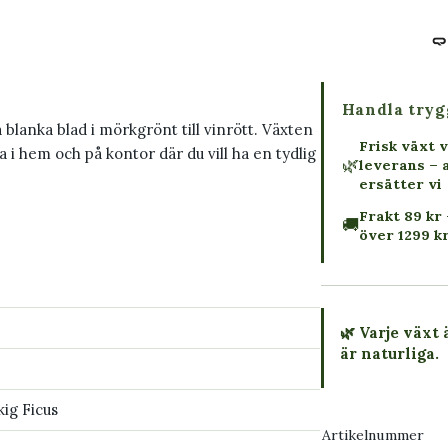
Handla tryg
blanka blad i mörkgrönt till vinrött. Växten
Frisk växt v
a i hem och på kontor där du vill ha en tydlig
🌿
leverans – 
ersätter vi
Frakt 89 kr 
🚚
över 1299 k
🌿 Varje växt 
är naturliga.
→ Köp växten
ig Ficus
Artikelnummer