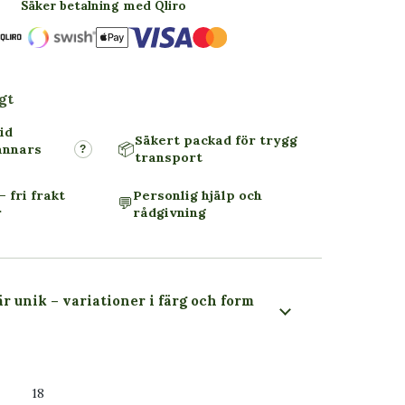
Säker betalning med Qliro
gt
id
Säkert packad för trygg
📦
annars
?
transport
– fri frakt
Personlig hjälp och
💬
r
rådgivning
är unik – variationer i färg och form
 du ser
18