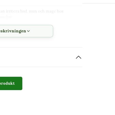
→ Kontakta o
kan irritera hud, mun och mage hos
usdjur
eskrivningen
uka
produkt
önt till vinrött. Växtsättet är upprätt och
tivt uttryck. Djupt mörkt bladverk gör att den
ndra gröna växter.