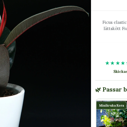
Ficus elasti
lättskött F
★★★★
Skick
🌿 Passar 
Minikruka Kora