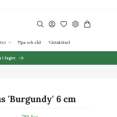
ter
Tips och råd
Växtskötsel
 i lager.
us 'Burgundy' 6 cm