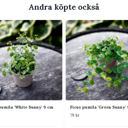
Andra köpte också
direkt eller filtrerat ljus. Vissa Ficus kan
sol, men stark direkt sol kan bränna bladen.
versta delen av jorden har torkat upp. Låt
konstant blöt och häll bort överflödigt
ig och väldränerad jord. Undvik tung jord
löt länge.
 fungerar ofta bra, men något högre
n minska torra bladkanter och risken för
pumila 'White Sunny' 9 cm
Ficus pumila 'Green Sunny'
79 kr
 och jämnt. Undvik kalla drag,
h plötsliga temperaturförändringar.