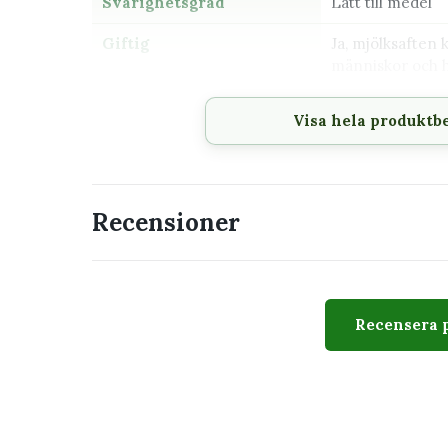
Svårighetsgrad
Lätt till medel
Giftig
Ja, mjölksaften 
människor och h
Visa hela produktb
Passar perfekt för
Hylla, skrivbord eller mindre växtställ
En stabil plats utan kalla drag
Recensioner
Dig som vill ha en dekorativ bladväxt
Placering nära öst- eller västfönster
En minikruka anpassad för 6 cm innerkr
Recensera 
Utseende
Sorten kännetecknas av stora blanka blad i mörkgr
kraftigt, vilket ger plantan ett tydligt och dekora
fungerar fint både ensam och tillsammans med a