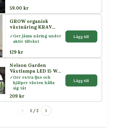
59.00 kr
GROW organisk
växtnäring KRAV
500 ml – Nelson
Ger jämn näring under
Lägg till
Garden
aktiv tillväxt
129 kr
Nelson Garden
Växtlampa LED 15 W
med skärm E27
Ger extra ljus och
Lägg till
hjälper växten hålla
sig tät
209 kr
1 / 2