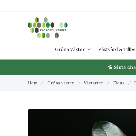
Gröna Växter
Växtvård & Tillb
🌸 Sista ch
Hem
/
Gröna växter
/
Växtarter
/
Ficus
/