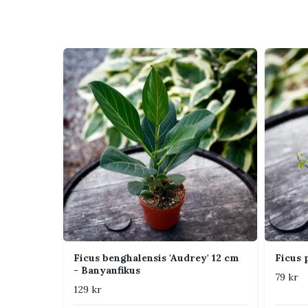
Skötsel
Ljus
Ljust läge med in
vänjas vid mild 
Vattning
Vattna när den ö
inte växten stå 
vatten.
Jord
Näringsrik, luft
som håller sig b
Luftfuktighet
Normal rumsluft
luftfuktighet ka
spinn.
Ficus benghalensis 'Audrey' 12 cm
Ficus 
- Banyanfikus
79 kr
Temperatur
Trivs bäst varmt
129 kr
elementvärme oc