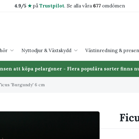
4.9/5
★
på
Trustpilot
.
Se alla våra
677
omdömen
ehör
Nyttodjur & Växtskydd
Växtinredning & presen
ansen att köpa pelargoner - Flera populära sorter finns nu
Ficus 'Burgundy' 6 cm
Fic