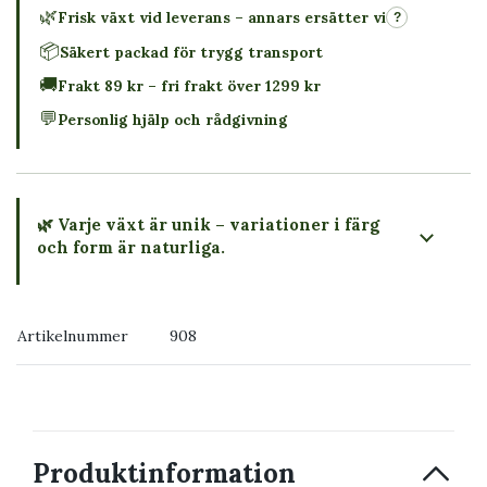
🌿
Frisk växt vid leverans – annars ersätter vi
?
📦
Säkert packad för trygg transport
🚚
Frakt 89 kr – fri frakt över 1299 kr
💬
Personlig hjälp och rådgivning
🌿 Varje växt är unik – variationer i färg
och form är naturliga.
→ Köp växten du ser
Artikelnummer
908
→ Kontakta oss
Produktinformation