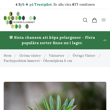
4.9/5
★
på
Trustpilot
.
Se alla våra
677
omdömen
🌸 Sista chansen att köpa pelargoner - Flera
populära sorter finns nu i lager.
Hem
/
Gröna växter
/
Växtarter
/
Övriga Växter
/
Pachypodium lamerei - Ökenstjärna 6 cm