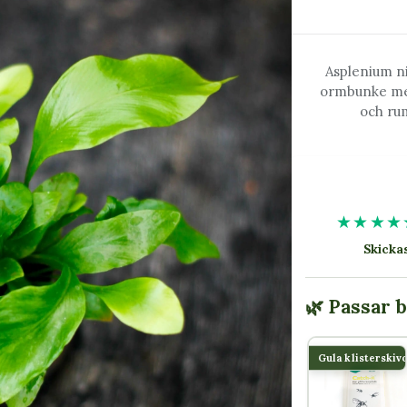
Asplenium ni
ormbunke med
och rum
★★★★
Skick
🌿 Passar 
Gula klisterskiv