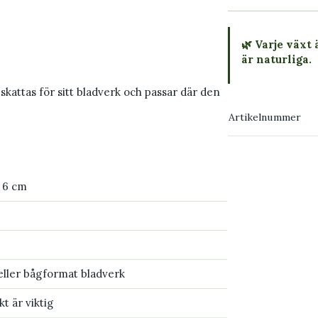
🌿 Varje växt 
är naturliga.
attas för sitt bladverk och passar där den
→ Köp växten
Artikelnummer
→ Kontakta o
 6 cm
eller bågformat bladverk
t är viktig