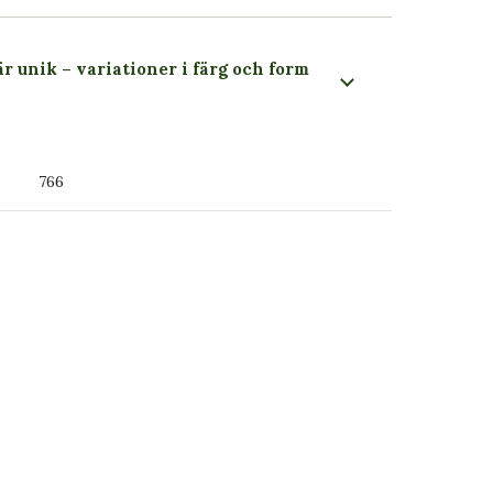
är unik – variationer i färg och form
 du ser
766
ss