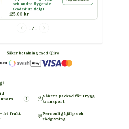
och andra flygande
skadedjur tidigt
125.00 kr
1 / 1
Säker betalning med Qliro
gt
id
Säkert packad för trygg
📦
annars
?
transport
– fri frakt
Personlig hjälp och
💬
r
rådgivning