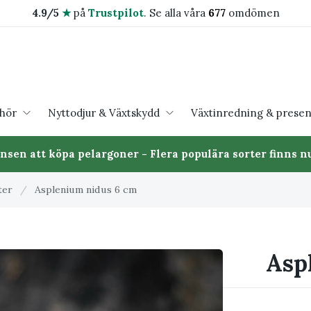
4.9/5
★
på
Trustpilot
.
Se alla våra
677
omdömen
ehör
Nyttodjur & Växtskydd
Växtinredning & presen
ansen att köpa pelargoner - Flera populära sorter finns nu
ter
/
Asplenium nidus 6 cm
Asp