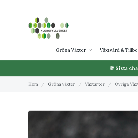
Gröna Växter
Växtvård & Tillb
🌸 Sista ch
Hem
/
Gröna växter
/
Växtarter
/
Övriga Väx