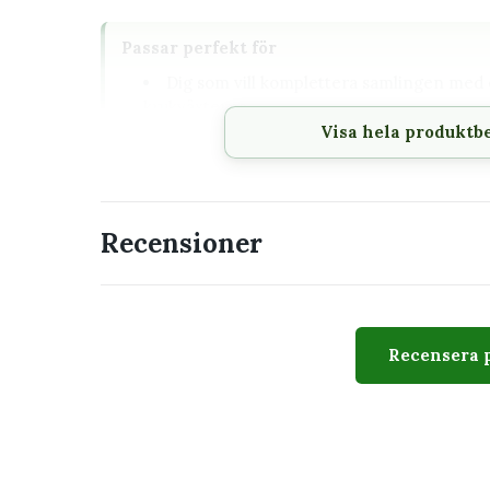
Passar perfekt för
Dig som vill komplettera samlingen med e
krukväxterna
Visa hela produktb
En placering där växtens behov av ljus oc
Den som vill förstå vad plantan behöver
Recensioner
Utseende
Asplenium nidus 6 cm kännetecknas av frodigt bla
varierar naturligt mellan exemplar. Bilden visar v
Recensera 
blad och växtform kan skilja sig.
Skötsel
Ljus
Ljust till halvsk