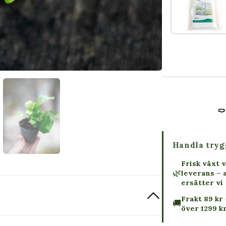
Handla tryg
Frisk växt v
🌿
leverans – 
ersätter vi
Frakt 89 kr 
🚚
över 1299 k