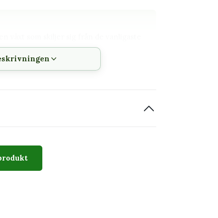
n växt som skiljer sig från de vanligaste
eskrivningen
h vattning kan följas
 innan den planteras om
dverk och tydlig bladstruktur. Utseendet
äxtens typiska karaktär, men storlek, antal
produkt
uggigt utan stark direkt sol.