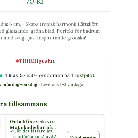
79 kr
dus 6 cm, - Skapa tropisk harmoni! Lättskött
 glänsande, gröna blad. Perfekt för badrum
 med svagt ljus. Inspirerande grönska!
Tillfälligt slut
★
4,9 av 5
· 650+ omdömen på
Trustpilot
as måndag–onsdag
· Leverans 1–3 vardagar
bra tillsammans
Gula klisterskivor -
or
Mot skadedjur på
Gör det lättare att
växter
upptäcka sorgmygg
Välj alternativ