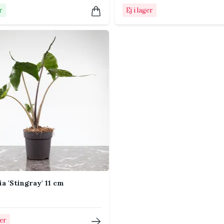
r
Ej i lager
 och jämnt, helst över cirka 18 °C. Skydda
er under 15 °C.
ing regelbundet under vår och sommar.
sa gödslingen när tillväxten avtar på
r en bit in i ett ljust rum där den skyddas
 eller ett växtskåp kan passa extra bra tack
a fönster och placering direkt ovanför ett
ia 'Stingray' 11 cm
blad betyder inte alltid att växten behöver
ger