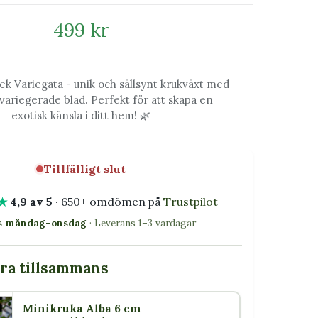
499 kr
ek Variegata - unik och sällsynt krukväxt med
 variegerade blad. Perfekt för att skapa en
exotisk känsla i ditt hem! 🌿
Tillfälligt slut
★
4,9 av 5
· 650+ omdömen på
Trustpilot
as måndag–onsdag
· Leverans 1–3 vardagar
bra tillsammans
Minikruka Alba 6 cm