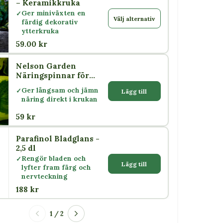
– Keramikkruka
Ger miniväxten en
Välj alternativ
färdig dekorativ
ytterkruka
59.00 kr
Nelson Garden
Näringspinnar för
Krukväxter 30 st
Ger långsam och jämn
Lägg till
näring direkt i krukan
59 kr
Parafinol Bladglans -
2,5 dl
Rengör bladen och
Lägg till
lyfter fram färg och
nervteckning
188 kr
1 / 2