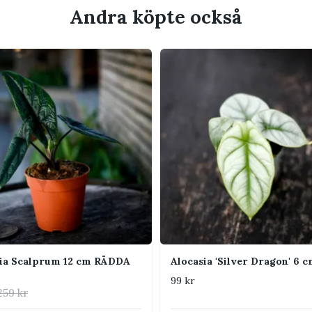
ed vita nerver och oregelbundna vita till
Andra köpte också
skaft och skapar ett upprätt och exklusivt
ten fungerar fint som solitär, även när
ljus utan stark middagssol. Den behöver ett
tt behålla variegeringen, men de vita
liga för stark sol.
versta 2–3 cm av jorden har torkat. Jorden
ätt fuktig men aldrig blöt under längre tid.
ande och väldränerad jord. Alocasia trivs
n blandning anpassad för känsliga tropiska
sia Scalprum 12 cm RÄDDA
Alocasia 'Silver Dragon' 6 
99 kr
normal rumsluft. Undvik torr
259 kr
h kalla drag.