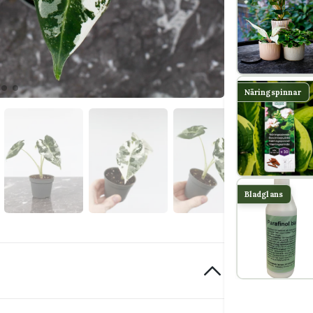
Näringspinnar
Bladglans