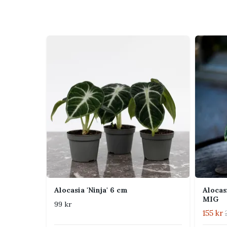
Sorten kännetecknas av mörkgröna sammetsblad m
krämfärgade partier. Bladen sitter på tydliga blad
uttryck. Sammetsblad med variegering gör att väx
plantan fortfarande är liten.
Skötsel
Ljus
Ljust, indirekt 
ljust läge för a
partierna är käns
Vattning
Vattna när de ö
får gärna vara l
Jord
Luftig, fukthåll
särskilt bra i e
rötter.
Alocasia 'Ninja' 6 cm
Aloca
MIG
99 kr
Luftfuktighet
Gärna högre än 
155 kr
elementvärme oc