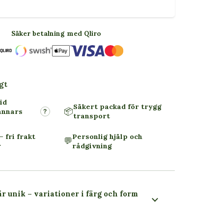
Säker betalning med Qliro
gt
id
Säkert packad för trygg
📦
annars
?
transport
– fri frakt
Personlig hjälp och
💬
r
rådgivning
är unik – variationer i färg och form