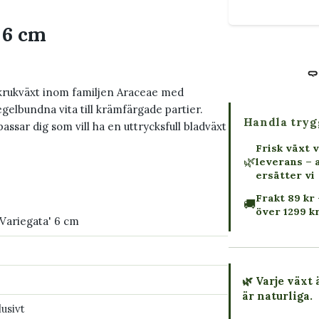
 6 cm
 krukväxt inom familjen Araceae med
lbundna vita till krämfärgade partier.
Handla tryg
assar dig som vill ha en uttrycksfull bladväxt
Frisk växt v
🌿
leverans – 
ersätter vi
Frakt 89 kr 
🚚
över 1299 k
'Variegata' 6 cm
🌿 Varje växt 
är naturliga.
usivt