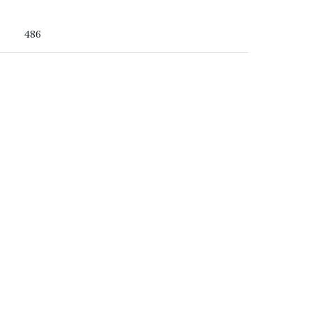
 du ser
486
ss