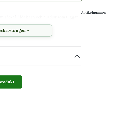
→ Köp växten
Artikelnummer
tom räckhåll för barn och husdjur som tuggar
→ Kontakta o
eskrivningen
het
ad
ster
uka
produkt