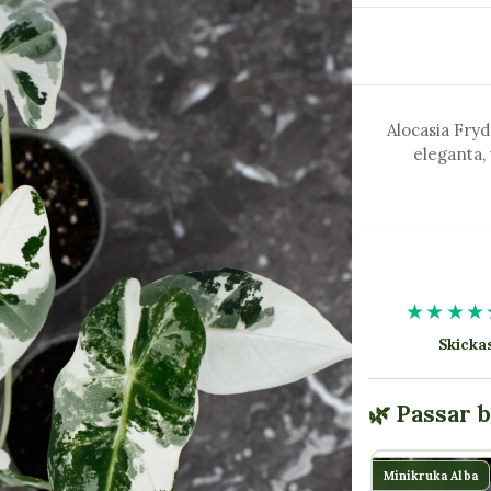
Alocasia Fryd
eleganta,
★★★★
Skick
🌿 Passar 
Minikruka Alba