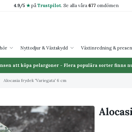
4.9/5
★
på
Trustpilot
.
Se alla våra
677
omdömen
ehör
Nyttodjur & Växtskydd
Växtinredning & presen
ansen att köpa pelargoner - Flera populära sorter finns nu
/
Alocasia frydek 'Variegata' 6 cm
Alocasi