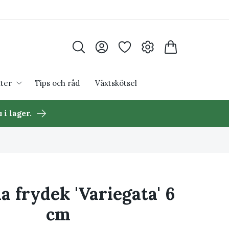
ter
Tips och råd
Växtskötsel
 i lager.
a frydek 'Variegata' 6
cm