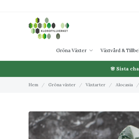
Gröna Växter
Växtvård & Tillb
🌸 Sista ch
Hem
/
Gröna växter
/
Växtarter
/
Alocasia