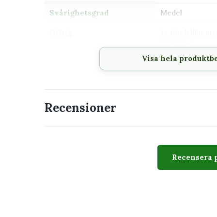
Svårighetsgrad
Medel
Giftig
Ja, bör hållas u
på växter
Visa hela produktb
Passar perfekt för
Hylla, skrivbord eller mindre växtställ
Växtskåp eller plats med högre luftfuktig
Recensioner
Dig som gillar skulpturala och ovanliga bl
Ett dragfritt läge nära öst- eller västfön
En minikruka anpassad för 6 cm innerkr
Samlare av variegerade växter
Recensera 
Utseende