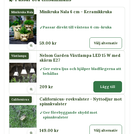
Minikruka Nala 6 cm – Keramikkruka
Minikruka Nala
Passar direkt till växtens 6 cm-kruka
59.00 kr
Välj alternativ
Nelson Garden Växtlampa LED 15 W med
Växtlampa
skärm E27
Ger extra ljus och hjälper bladfärgerna att
behållas
209 kr
Lägg till
Californicus-rovkvalster - Nyttodjur mot
Californicus
spinnkvalster
Ger förebyggande skydd mot
spinnkvalster
149.00 kr
Välj alternativ