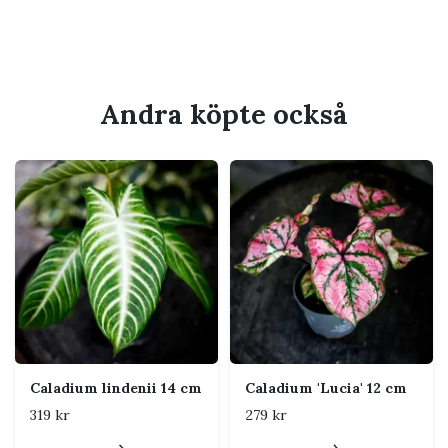
Svårighetsgrad
Medel
Giftig
Ja, bör hållas utom räckhåll
för barn och husdjur som
tuggar på växter
Andra köpte också
Passar perfekt för
Hylla, skrivbord eller mindre växtställ
Växtskåp eller plats med jämnare
luftfuktighet
Dig som gillar färgstarka och uttrycksfulla
blad
Ett varmt och dragfritt läge nära öst- eller
västfönster
En minikruka anpassad för 6 cm innerkruka
Caladium lindenii 14 cm
Caladium 'Lucia' 12 cm
319 kr
279 kr