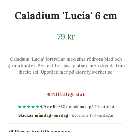
Caladium 'Lucia' 6 cm
79 kr
Caladium 'Lucia' förtrollar med sina rödrosa blad och
gröna kanter. Perfekt för ljusa platser, men skydda från
direkt sol. Upptäck mer på klorofyllverket.se!
Tillfälligt slut
★★★★★
4,9 av 5
· 650+ omdömen på
Trustpilot
Skickas måndag–onsdag
· Leverans 1–3 vardagar
🌿 Passar bra tillsammans