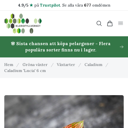
4.9/5
★
på
Trustpilot
.
Se alla våra
677
omdömen
🌸 Sista chansen att köpa pelargoner - Flera
populära sorter finns nu i lager.
Hem
/
Gröna växter
/
Växtarter
/
Caladium
/
Caladium 'Lucia' 6 cm