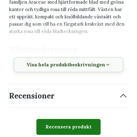
familjen Araceae med hjärtformade blad med gröna
kanter och tydliga rosa till röda mittfält. Växten har
ett upprätt, kompakt och knölbildande växtsätt och
passar dig som vill ha en färgstark krukväxt med den
starka rosa till röda bladteckningen.
Växtbeskrivning
Visa hela produktbeskrivningen
Vetenskapligt
Caladium 'Lucia'
namn
Svenskt namn
Caladium
Recensioner
Familj
Araceae
Krukstorlek
6 cm
Växtsätt
Upprätt, kompakt och
Recensera produkt
knölbildande