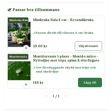
🌿 Passar bra tillsammans
Minikruka Nala 6 cm – Keramikkruka
Minikruka Nala
Passar direkt till växtens 6 cm-kruka
59.00 kr
Välj alternativ
Montdorensis 5 påsar - Montdo mites -
Montdorensis
Nyttodjur mot trips, spinn & vita flygare
Ger förebyggande skydd mot trips och
små skadedjur
149 kr
Lägg till
1 / 1