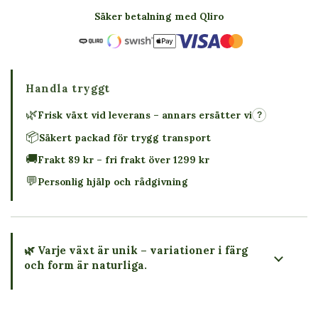
Säker betalning med Qliro
Handla tryggt
🌿
Frisk växt vid leverans – annars ersätter vi
?
📦
Säkert packad för trygg transport
🚚
Frakt 89 kr – fri frakt över 1299 kr
💬
Personlig hjälp och rådgivning
🌿 Varje växt är unik – variationer i färg
och form är naturliga.
→ Köp växten du ser