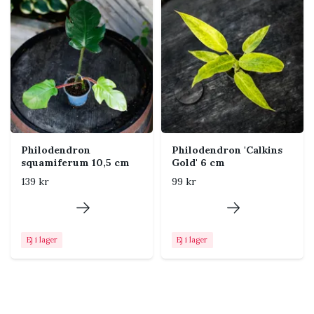
Luftfuktighet
Normal rumsluft fungerar för
många sorter, men något
högre luftfuktighet gynnar
nya blad och storbladiga
arter.
Temperatur
Trivs bäst varmt och jämnt,
helst över cirka 18 °C. Undvik
kalla drag och kalla fönster.
Philodendron
Philodendron 'Calkins
squamiferum 10,5 cm
Gold' 6 cm
Näring
Ge svag tropisk växtnäring
139 kr
99 kr
regelbundet under vår och
sommar. Minska eller pausa
när tillväxten avtar under
vintern.
Ej i lager
Ej i lager
Placering i hemmet
Placera Philodendron nära ett öst- eller västfönster