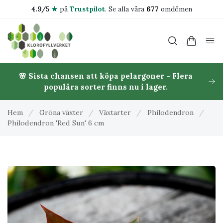
4.9/5
★
på
Trustpilot
.
Se alla våra
677
omdömen
🌸 Sista chansen att köpa pelargoner - Flera
populära sorter finns nu i lager.
Hem
/
Gröna växter
/
Växtarter
/
Philodendron
/
Philodendron 'Red Sun' 6 cm