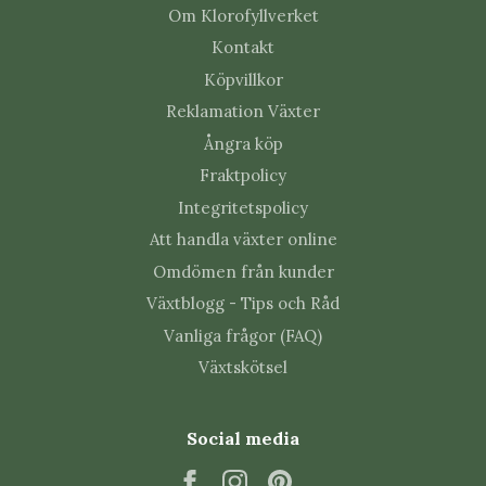
Om Klorofyllverket
stjälkar och jord regelbundet. Tidig upptäckt gör
Kontakt
angrepp lättare att hantera.
Köpvillkor
Vanliga frågor om
Reklamation Växter
Nephrolepis 'Fluffy Ruffles' -
Ångra köp
Spjutbräken 6 cm
Fraktpolicy
Integritetspolicy
Att handla växter online
Hur ofta ska Nephrolepis 'Fluffy
Ruffles' - Spjutbräken 6 cm vattnas?
Omdömen från kunder
Växtblogg - Tips och Råd
Vattna efter hur torr jorden är, inte efter ett fast
Vanliga frågor (FAQ)
veckoschema. Små krukor kan behöva kontrolleras
oftare än stora.
Växtskötsel
Varför får Nephrolepis 'Fluffy Ruffles'
Social media
- Spjutbräken 6 cm gula eller bruna
blad?