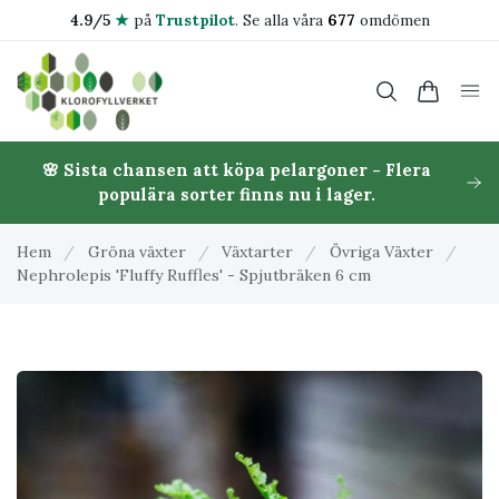
4.9/5
★
på
Trustpilot
.
Se alla våra
677
omdömen
🌸 Sista chansen att köpa pelargoner - Flera
populära sorter finns nu i lager.
Hem
/
Gröna växter
/
Växtarter
/
Övriga Växter
/
Nephrolepis 'Fluffy Ruffles' - Spjutbräken 6 cm