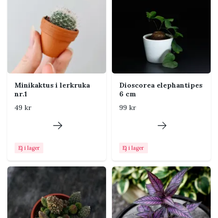
torka helt, men undvik
stående vatten.
Jord
Luftig, mullrik och
fukthållande jord.
Ormbunksjord passar bra.
Luftfuktighet
Trivs bäst med högre
luftfuktighet och bör stå en
Minikaktus i lerkruka
Dioscorea elephantipes
nr.1
6 cm
bit från element.
49 kr
99 kr
Näring
Svag dos växtnäring ungefär
var tredje till fjärde vecka
under vår och sommar.
Ej i lager
Ej i lager
Temperatur
Normal rumstemperatur
passar. Skydda från frost,
kalla drag och långvarigt blöt
jord.