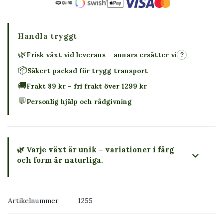
Handla tryggt
🌿
Frisk växt vid leverans – annars ersätter vi
?
📦
Säkert packad för trygg transport
🚚
Frakt 89 kr – fri frakt över 1299 kr
💬
Personlig hjälp och rådgivning
🌿 Varje växt är unik – variationer i färg
och form är naturliga.
→ Köp växten du ser
Artikelnummer
1255
→ Kontakta oss