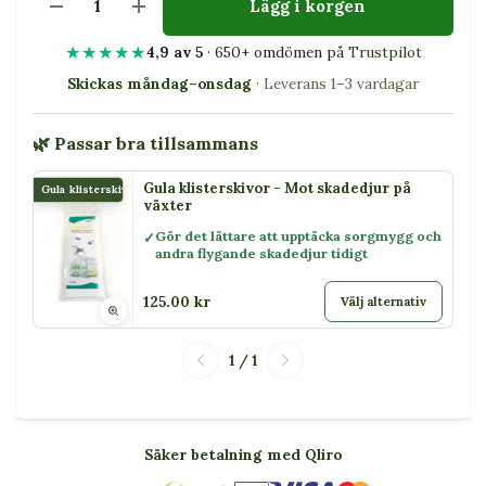
Lägg i korgen
★★★★★
4,9 av 5
· 650+ omdömen på
Trustpilot
Skickas måndag–onsdag
· Leverans 1–3 vardagar
🌿 Passar bra tillsammans
Gula klisterskivor - Mot skadedjur på
Gula klisterskivor
växter
Gör det lättare att upptäcka sorgmygg och
andra flygande skadedjur tidigt
125.00 kr
Välj alternativ
1 / 1
Säker betalning med Qliro