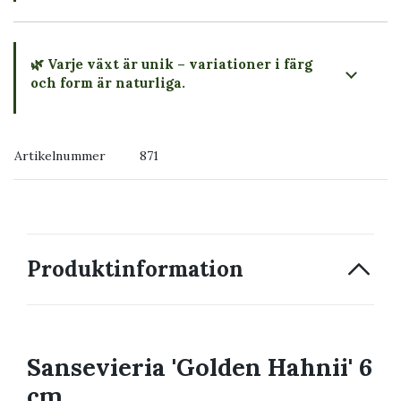
🌿 Varje växt är unik – variationer i färg
och form är naturliga.
→ Köp växten du ser
Artikelnummer
871
→ Kontakta oss
Produktinformation
Sansevieria 'Golden Hahnii' 6
cm