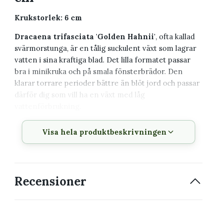
Krukstorlek: 6 cm
Dracaena trifasciata 'Golden Hahnii'
, ofta kallad
svärmorstunga, är en tålig suckulent växt som lagrar
vatten i sina kraftiga blad. Det lilla formatet passar
bra i minikruka och på smala fönsterbrädor. Den
klarar torrare perioder bättre än blöt jord och passar
därför dig som vill ha en växt med låg
vattenförbrukning.
Växtbeskrivning
Visa hela produktbeskrivningen
Vetenskapligt
Dracaena trifasciata 'Golden
namn
Hahnii'
Recensioner
Svenskt namn
Svärmorstunga
Växtfamilj
Asparagaceae