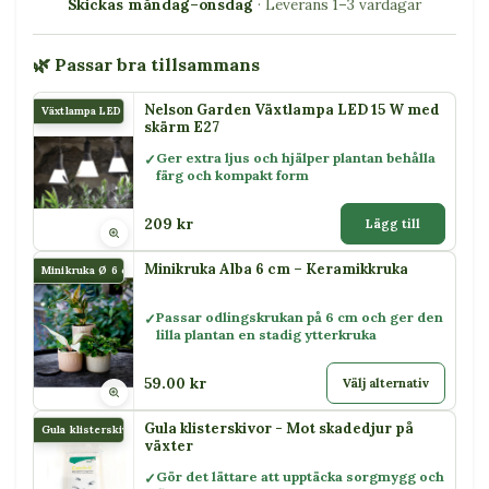
Skickas måndag–onsdag
· Leverans 1–3 vardagar
🌿 Passar bra tillsammans
Nelson Garden Växtlampa LED 15 W med
Växtlampa LED 15 W
skärm E27
Ger extra ljus och hjälper plantan behålla
färg och kompakt form
209 kr
Lägg till
Minikruka Alba 6 cm – Keramikkruka
Minikruka Ø 6 cm Alba
Passar odlingskrukan på 6 cm och ger den
lilla plantan en stadig ytterkruka
59.00 kr
Välj alternativ
Gula klisterskivor - Mot skadedjur på
Gula klisterskivor
växter
Gör det lättare att upptäcka sorgmygg och