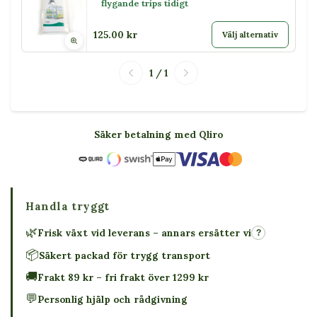
flygande trips tidigt
125.00 kr
Välj alternativ
1 / 1
Säker betalning med Qliro
Handla tryggt
🌿
Frisk växt vid leverans – annars ersätter vi
?
📦
Säkert packad för trygg transport
🚚
Frakt 89 kr – fri frakt över 1299 kr
💬
Personlig hjälp och rådgivning