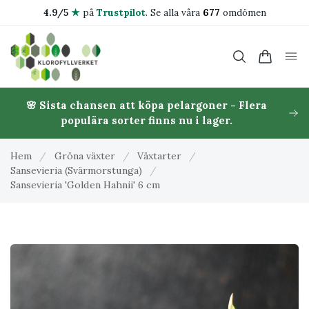
4.9/5
★
på
Trustpilot
.
Se alla våra
677
omdömen
🌸 Sista chansen att köpa pelargoner - Flera
populära sorter finns nu i lager.
Hem
/
Gröna växter
/
Växtarter
/
Sansevieria (Svärmorstunga)
/
Sansevieria 'Golden Hahnii' 6 cm