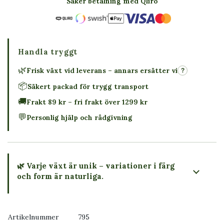
Säker betalning med Qliro
Handla tryggt
🌿
Frisk växt vid leverans – annars ersätter vi
?
📦
Säkert packad för trygg transport
🚚
Frakt 89 kr – fri frakt över 1299 kr
💬
Personlig hjälp och rådgivning
🌿 Varje växt är unik – variationer i färg
och form är naturliga.
→ Köp växten du ser
Artikelnummer
795