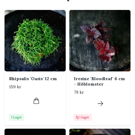
Den krukstorlek och det exemplar som
visas i produktinformationen
Utseende och växtsätt
Murdannia 'Bright Star' 12 cm har ett växtsätt som är
typiskt för gruppen: kompakt, krypande eller
hängande. Färg, bladform och täthet kan variera
mellan exemplar och över året. Nya blad påverkas av
ljus, temperatur och plantans allmänna kondition.
Rhipsalis 'Oasis' 12 cm
Iresine 'Bloodleaf' 6 cm
- Höblomster
159 kr
Skötsel
79 kr
Ljus
Ljust till halvskuggigt utan
stark direkt sol
I Lager
Ej i lager
Vattning
Håll jorden jämnt lätt fuktig