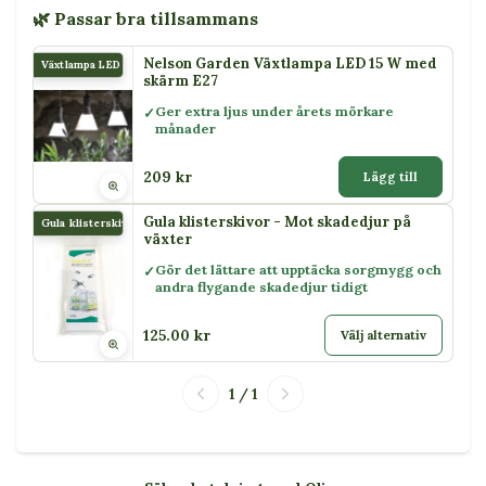
🌿 Passar bra tillsammans
Nelson Garden Växtlampa LED 15 W med
Växtlampa LED 15 W
skärm E27
Ger extra ljus under årets mörkare
månader
209 kr
Lägg till
Gula klisterskivor - Mot skadedjur på
Gula klisterskivor
växter
Gör det lättare att upptäcka sorgmygg och
andra flygande skadedjur tidigt
125.00 kr
Välj alternativ
1 / 1