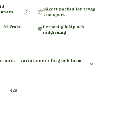
id
Säkert packad för trygg
📦
annars
?
transport
– fri frakt
Personlig hjälp och
💬
r
rådgivning
är unik – variationer i färg och form
 du ser
428
ss