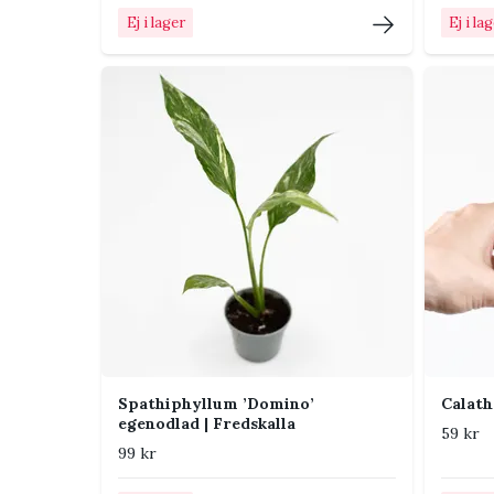
Gula eller mjuka blad kan bero på att jorden 
Ej i lager
Ej i la
Torra bladkanter kan bero på ojämn vattning, 
Kontrollera nya blad och bladens undersidor
Vanliga frågor
Hur ljust ska Hoya bella 6 cm - Ege
Ljust utan den starkaste direkta solen. Flytta pl
Hur ofta ska Hoya bella 6 cm - Ege
Låt jorden torka upp tydligt mellan vattningarna. 
krukstorlek och jordblandning.
Spathiphyllum ’Domino’
Calath
egenodlad | Fredskalla
59 kr
Vilken jord passar bäst?
99 kr
Mycket luftig och väldränerad jord. Krukan ska ha