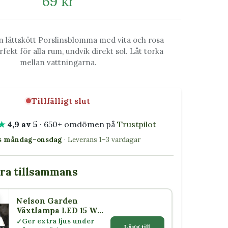
69 kr
en lättskött Porslinsblomma med vita och rosa
ekt för alla rum, undvik direkt sol. Låt torka
mellan vattningarna.
Tillfälligt slut
★
4,9 av 5
· 650+ omdömen på
Trustpilot
as måndag–onsdag
· Leverans 1–3 vardagar
bra tillsammans
Nelson Garden
5 W
Växtlampa LED 15 W
med skärm E27
Ger extra ljus under
Lägg till