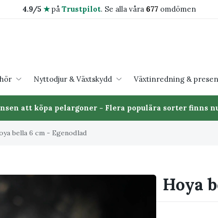
4.9/5
★
på
Trustpilot
.
Se alla våra
677
omdömen
ehör
Nyttodjur & Växtskydd
Växtinredning & presen
ansen att köpa pelargoner - Flera populära sorter finns nu
oya bella 6 cm - Egenodlad
Hoya b