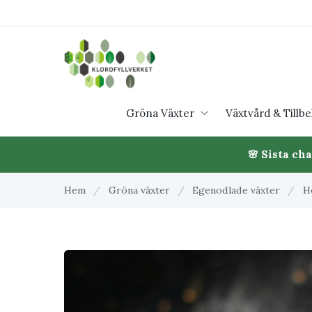
Gröna Växter
Växtvård & Tillb
🌸 Sista ch
Hem
/
Gröna växter
/
Egenodlade växter
/
H