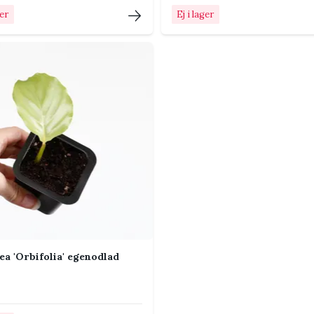
hålls för blöt.
ger
Ej i lager
stark sol eller torr luft.
 regelbundet så upptäcks skadedjur tidigt.
nodlad stå?
antan gradvis om ljusnivån ändras mycket.
nodlad vattnas?
Hur ofta det blir beror på temperatur, ljus,
ea 'Orbifolia' egenodlad
 dräneringshål så att överskottsvatten kan