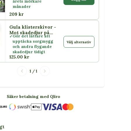
årets mörkare
månader
209 kr
Gula klisterskivor -
or
Mot skadedjur på
Gör det lättare att
växter
upptäcka sorgmygg
Välj alternativ
och andra flygande
skadedjur tidigt
125.00 kr
1 / 1
Säker betalning med Qliro
gt