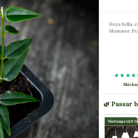
Hoya bella, 
blommor. Perf
★★★★
Skick
🌿 Passar 
Växtlampa LED 1