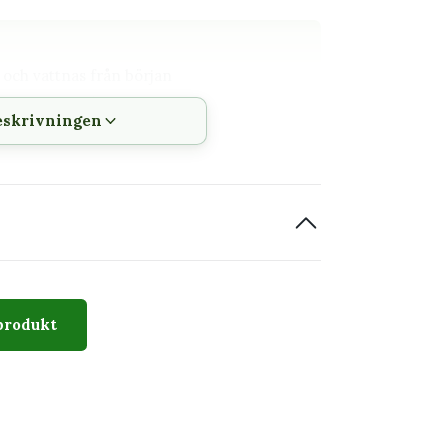
s och vattnas från början
ljus- och jordbehov
eskrivningen
sas i produktinformationen
är typiskt för gruppen: rankande eller
mellan exemplar och över året. Nya blad
na kondition.
produkt
tarkaste direkta solen