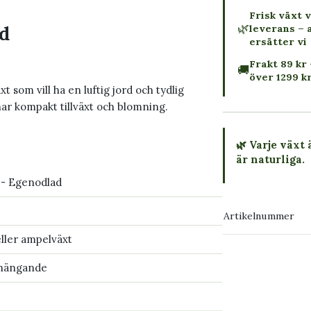
Frisk växt v
🌿
ad
leverans – 
ersätter vi
Frakt 89 kr 
🚚
över 1299 k
 som vill ha en luftig jord och tydlig
ar kompakt tillväxt och blomning.
🌿 Varje växt 
är naturliga.
 - Egenodlad
→ Köp växten
Artikelnummer
→ Kontakta o
eller ampelväxt
 hängande