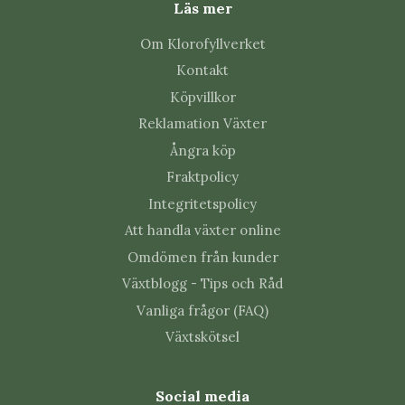
Läs mer
Hur ljust ska Muehlenbeckia 'Pink
Om Klorofyllverket
Camouflage' stå?
Kontakt
Ljust till halvskuggigt utan stark direkt sol. Flytta
Köpvillkor
plantan gradvis om ljusnivån ändras mycket.
Reklamation Växter
Ångra köp
Hur ofta ska Muehlenbeckia 'Pink
Camouflage' vattnas?
Fraktpolicy
Integritetspolicy
Vattna när jordytan börjat torka. Hur ofta det blir
Att handla växter online
beror på temperatur, ljus, krukstorlek och
jordblandning.
Omdömen från kunder
Växtblogg - Tips och Råd
Vilken jord passar bäst?
Vanliga frågor (FAQ)
Växtskötsel
Luftig och väldränerad krukväxtjord. Krukan ska ha
dräneringshål så att överskottsvatten kan rinna bort.
Social media