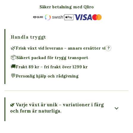
Säker betalning med Qliro
Handla tryggt
🌿
Frisk växt vid leverans – annars ersätter vi
?
📦
Säkert packad för trygg transport
🚚
Frakt 89 kr – fri frakt över 1299 kr
💬
Personlig hjälp och rådgivning
🌿 Varje växt är unik – variationer i färg
och form är naturliga.
→ Köp växten du ser