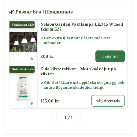
🌿 Passar bra tillsammans
Nelson Garden Växtlampa LED 15 W med
Växtlampa LED 15 W
skärm E27
Ger extra ljus under årets mörkare
månader
209 kr
Lägg till
Gula klisterskivor - Mot skadedjur på
Gula klisterskivor
växter
Gör det lättare att upptäcka sorgmygg och
andra flygande skadedjur tidigt
125.00 kr
Välj alternativ
1 / 1