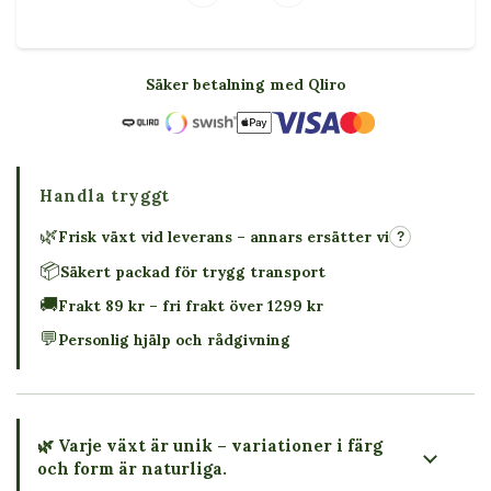
Säker betalning med Qliro
Handla tryggt
🌿
Frisk växt vid leverans – annars ersätter vi
?
📦
Säkert packad för trygg transport
🚚
Frakt 89 kr – fri frakt över 1299 kr
💬
Personlig hjälp och rådgivning
🌿 Varje växt är unik – variationer i färg
och form är naturliga.