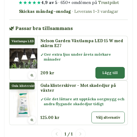
★★★★★
4,9 av 5
· 650+ omdömen på
Trustpilot
Skickas måndag–onsdag
· Leverans 1–3 vardagar
🌿 Passar bra tillsammans
Nelson Garden Växtlampa LED 15 W med
Växtlampa LED 15 W
skärm E27
Ger extra ljus under årets mörkare
månader
209 kr
Lägg till
Gula klisterskivor - Mot skadedjur på
Gula klisterskivor
växter
Gör det lättare att upptäcka sorgmygg och
andra flygande skadedjur tidigt
125.00 kr
Välj alternativ
1 / 1