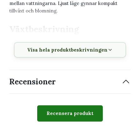
mellan vattningarna. Ljust läge gynnar kompakt
tillväxt och blomning.
Växtbeskrivning
Produkt
Dischidia pectenoides i
Visa hela produktbeskrivningen
snäcka
Krukstorlek
Se produktval och bilder
Växttyp
Epifytisk rank- eller
Recensioner
ampelväxt
Växtsätt
Rankande eller hängande
Svårighetsgrad
Lätt till medel
Recensera produkt
Passar perfekt för