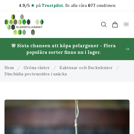
4.9/5
★
på
Trustpilot
.
Se alla våra
677
omdömen
🌸 Sista chansen att köpa pelargoner - Flera
populära sorter finns nu i lager.
Hem
/
Gröna växter
/
Kaktusar och Suckulenter
/
Dischidia pectenoides i snäcka