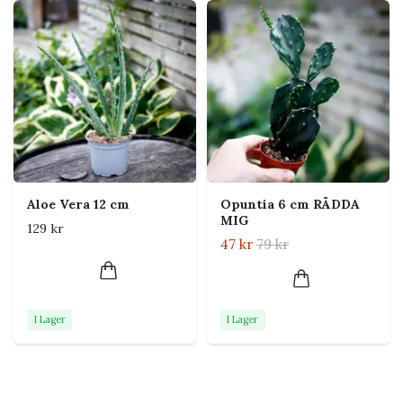
Tips från Klorofyllverket
Klipp inte bort gamla blomsporrar på Hoya. Nya
blommor kan komma från samma sporre vid
nästa blomning.
Vanliga problem och
skadedjur
Aloe Vera 12 cm
Opuntia 6 cm RÄDDA
MIG
Gula eller mjuka blad kan bero på att jorden
129 kr
hålls för blöt.
47 kr
79 kr
Torra bladkanter kan bero på ojämn vattning,
stark sol eller torr luft.
Kontrollera nya blad och bladens undersidor
I Lager
I Lager
regelbundet så upptäcks skadedjur tidigt.
Vanliga frågor