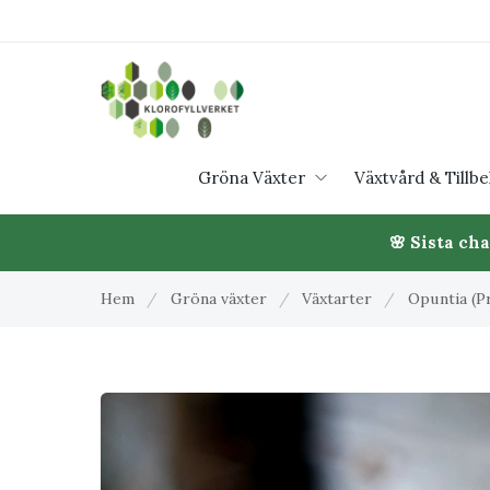
Gröna Växter
Växtvård & Tillb
🌸 Sista ch
Hem
/
Gröna växter
/
Växtarter
/
Opuntia (P