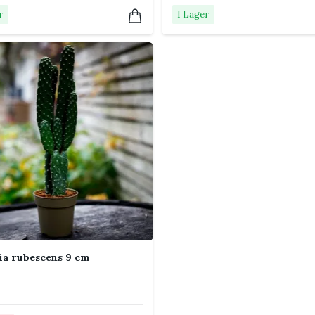
ing ungefär en gång i månaden under vår
r
I Lager
sla inte vintertid.
terfönster. Ett mörkt läge ger tunnare
m den har glochider.
 vintern.
a rubescens 9 cm
 spinnkvalster. Kontrollera areoler,