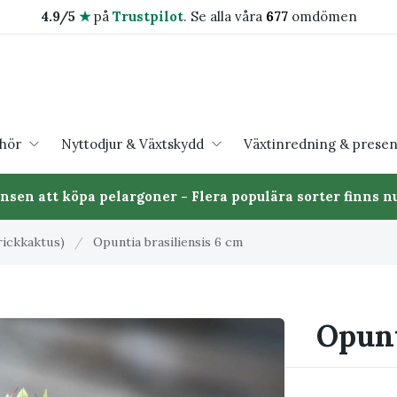
4.9/5
★
på
Trustpilot
.
Se alla våra
677
omdömen
ehör
Nyttodjur & Växtskydd
Växtinredning & presen
ansen att köpa pelargoner - Flera populära sorter finns nu
rickkaktus)
/
Opuntia brasiliensis 6 cm
Opunt