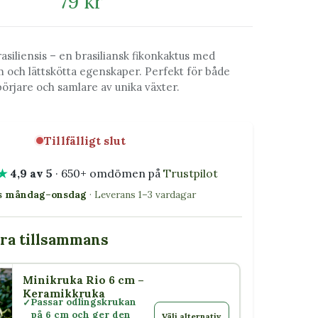
79 kr
asiliensis – en brasiliansk fikonkaktus med
m och lättskötta egenskaper. Perfekt för både
örjare och samlare av unika växter.
Tillfälligt slut
★
4,9 av 5
· 650+ omdömen på
Trustpilot
as måndag–onsdag
· Leverans 1–3 vardagar
bra tillsammans
Minikruka Rio 6 cm –
 Rio
Keramikkruka
Passar odlingskrukan
på 6 cm och ger den
Välj alternativ