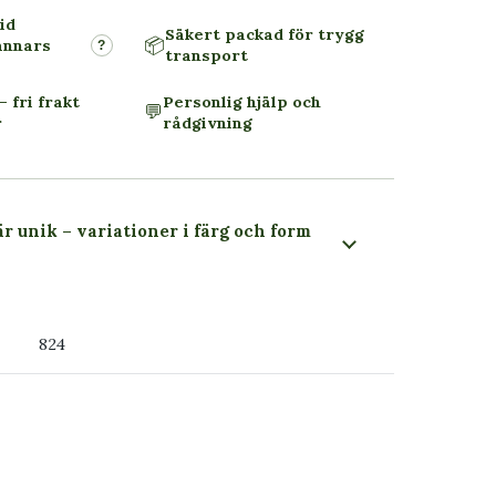
id
Säkert packad för trygg
📦
annars
?
transport
– fri frakt
Personlig hjälp och
💬
r
rådgivning
är unik – variationer i färg och form
 du ser
824
ss