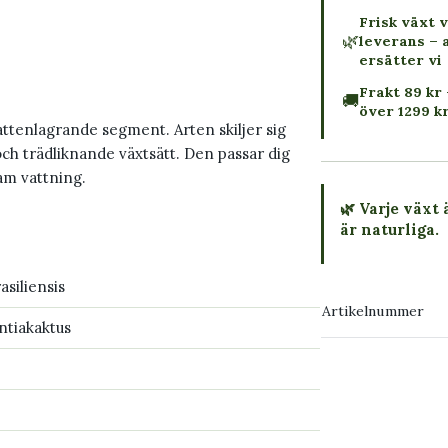
Frisk växt v
🌿
leverans – 
ersätter vi
Frakt 89 kr 
🚚
över 1299 k
ttenlagrande segment. Arten skiljer sig
ch trädliknande växtsätt. Den passar dig
sam vattning.
🌿 Varje växt 
är naturliga.
→ Köp växten
asiliensis
Artikelnummer
ntiakaktus
→ Kontakta o