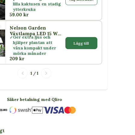
lilla kaktusen en stadig
ytterkruka
59.00 kr
Nelson Garden
5 W
Växtlampa LED 15 W
Ger extra ljus och
med skärm E27
hjälper plantan att
Lägg till
växa kompakt under
mörka månader
209 kr
1 / 1
Säker betalning med Qliro
gt