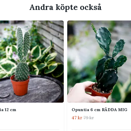
ment som med tiden bildar ett mer trädlikt
Andra köpte också
orm, färg och mängd taggar varierar mellan
rna flera timmar direkt sol. Vänj plantan
 vårsol.
orden och låt den sedan torka helt före
Vattna mycket sparsamt vintertid.
rad kaktusjord, gärna uppblandad med
t under växtsäsongen. Skydda från frost
förhållanden.
a 12 cm
Opuntia 6 cm RÄDDA MIG
47 kr
79 kr
 rumsluft. Plantan behöver inte duschas.