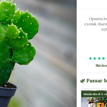
Opuntia br
exotisk char
nyb
★★★★
Skick
🌿 Passar 
Minikruka Ø 6 cm