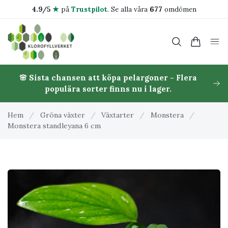
4.9/5
★
på
Trustpilot
.
Se alla våra
677
omdömen
🌸 Sista chansen att köpa pelargoner - Flera
populära sorter finns nu i lager.
Hem
/
Gröna växter
/
Växtarter
/
Monstera
/
Monstera standleyana 6 cm