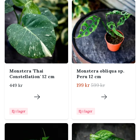
bladverket gör växten dekorativ både i ungt format
och när den utvecklat större, mer mogna blad.
Skötsel
Ljus
Ljust till halvskuggigt läge
med indirekt ljus.
Variegerade sorter behöver
mer ljus för att behålla sin
Monstera 'Thai
Monstera obliqua sp.
teckning, men stark
Constellation' 12 cm
Peru 12 cm
middagssol kan bränna
199 kr
599 kr
449 kr
bladen.
Vattning
Vattna när de översta 2–3 cm
av jorden har torkat. Låt inte
Ej i lager
Ej i lager
krukan stå konstant blöt och
häll bort överflödigt vatten.
Jord
Luftig och väldränerad