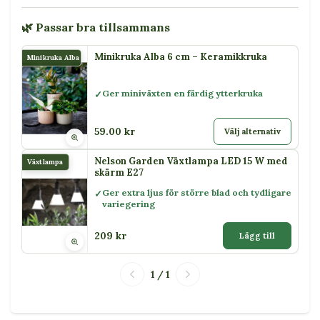
🌿 Passar bra tillsammans
Minikruka Alba 6 cm – Keramikkruka
Minikruka Alba
Ger miniväxten en färdig ytterkruka
59.00 kr
Välj alternativ
Nelson Garden Växtlampa LED 15 W med
Växtlampa
skärm E27
Ger extra ljus för större blad och tydligare
variegering
209 kr
Lägg till
1 / 1