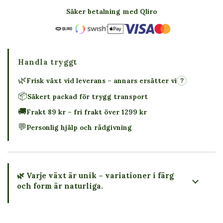
Säker betalning med Qliro
Handla tryggt
🌿
Frisk växt vid leverans – annars ersätter vi
?
📦
Säkert packad för trygg transport
🚚
Frakt 89 kr – fri frakt över 1299 kr
💬
Personlig hjälp och rådgivning
🌿 Varje växt är unik – variationer i färg
och form är naturliga.
→ Köp växten du ser