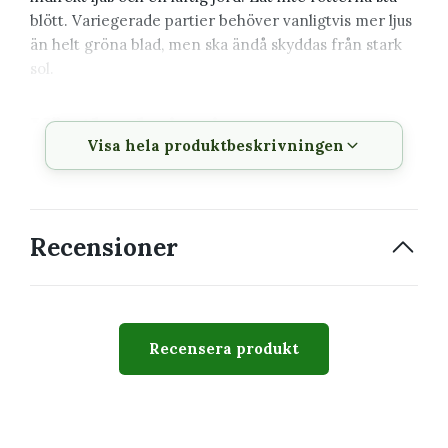
blött. Variegerade partier behöver vanligtvis mer ljus
än helt gröna blad, men ska ändå skyddas från stark
sol.
Växtbeskrivning
Visa hela produktbeskrivningen
Produkt
Epipremnum pinnatum
'Variegata' Egenodlad nr 3
Krukstorlek
6 cm
Recensioner
Växttyp
Tropisk klätter- eller
bladväxt
Växtsätt
Upprätt eller klättrande
Recensera produkt
beroende på sort
Svårighetsgrad
Lätt till medel