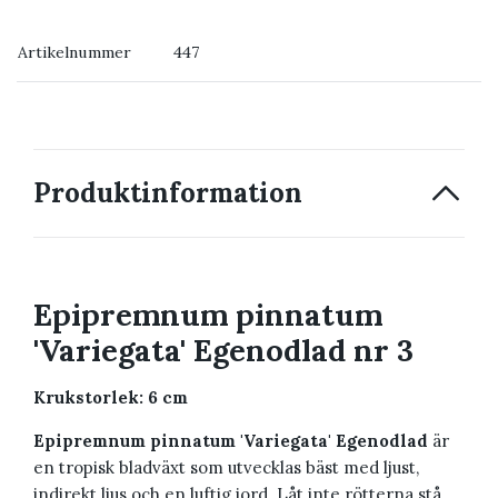
→ Köp växten du ser
Artikelnummer
447
→ Kontakta oss
Produktinformation
Epipremnum pinnatum
'Variegata' Egenodlad nr 3
Krukstorlek: 6 cm
Epipremnum pinnatum 'Variegata' Egenodlad
är
en tropisk bladväxt som utvecklas bäst med ljust,
indirekt ljus och en luftig jord. Låt inte rötterna stå