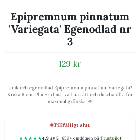
Epipremnum pinnatum
'Variegata' Egenodlad nr
3
129 kr
Unik och egenodlad Epipremnum pinnatum ’Variegata’!
Kruka 6 cm. Placera ljust, vattna rätt och duscha ofta för
maximal grönska. 🌱
Tillfälligt slut
★★★★★
4,9 av 5
· 650+ omdömen på
Trustpilot