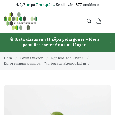
4.9/5
★
på
Trustpilot
.
Se alla våra
677
omdömen
🌸 Sista chansen att köpa pelargoner - Flera
populära sorter finns nu i lager.
Hem
/
Gröna växter
/
Egenodlade växter
/
Epipremnum pinnatum 'Variegata' Egenodlad nr 3