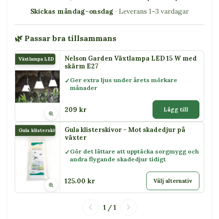
Skickas måndag–onsdag
· Leverans 1–3 vardagar
🌿 Passar bra tillsammans
Nelson Garden Växtlampa LED 15 W med
Växtlampa LED 15 W
skärm E27
Ger extra ljus under årets mörkare
månader
209 kr
Lägg till
Gula klisterskivor - Mot skadedjur på
Gula klisterskivor
växter
Gör det lättare att upptäcka sorgmygg och
andra flygande skadedjur tidigt
125.00 kr
Välj alternativ
1 / 1