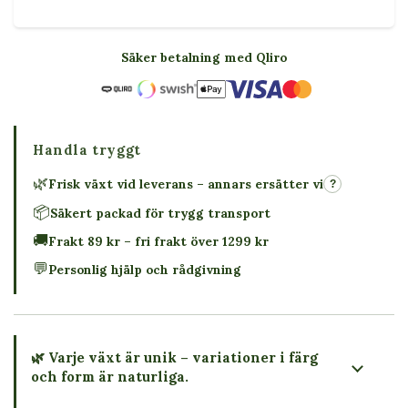
Säker betalning med Qliro
Handla tryggt
🌿
Frisk växt vid leverans – annars ersätter vi
?
📦
Säkert packad för trygg transport
🚚
Frakt 89 kr – fri frakt över 1299 kr
💬
Personlig hjälp och rådgivning
🌿 Varje växt är unik – variationer i färg
och form är naturliga.