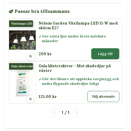
🌿 Passar bra tillsammans
Nelson Garden Växtlampa LED 15 W med
Växtlampa LED 15 W
skärm E27
Ger extra ljus under årets mörkare
månader
209 kr
Lägg till
Gula klisterskivor - Mot skadedjur på
Gula klisterskivor
växter
Gör det lättare att upptäcka sorgmygg och
andra flygande skadedjur tidigt
125.00 kr
Välj alternativ
1 / 1