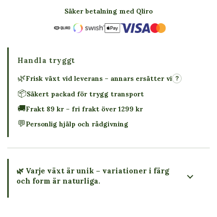
Säker betalning med Qliro
Handla tryggt
🌿
Frisk växt vid leverans – annars ersätter vi
?
📦
Säkert packad för trygg transport
🚚
Frakt 89 kr – fri frakt över 1299 kr
💬
Personlig hjälp och rådgivning
🌿 Varje växt är unik – variationer i färg
och form är naturliga.
→ Köp växten du ser