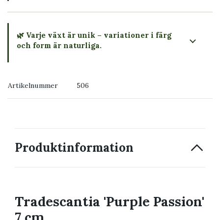
🌿 Varje växt är unik – variationer i färg
och form är naturliga.
→ Köp växten du ser
Artikelnummer
506
→ Kontakta oss
Produktinformation
Tradescantia 'Purple Passion'
7 cm