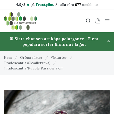
4.9/5
★
på
Trustpilot
.
Se alla våra
677
omdömen
🌸 Sista chansen att köpa pelargoner - Flera
populära sorter finns nu i lager.
Hem
/
Gröna växter
/
Växtarter
/
Tradescantia (Skvallerreva)
/
Tradescantia 'Purple Passion' 7 cm