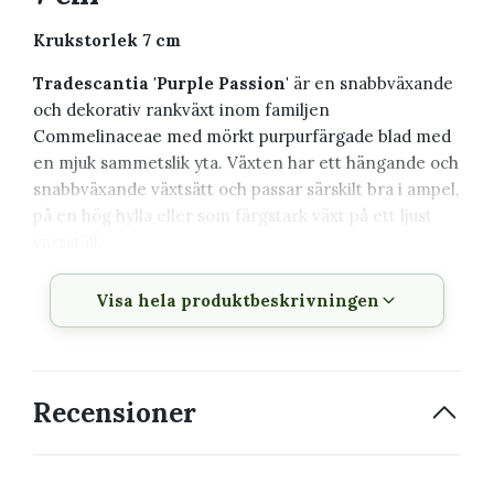
Krukstorlek 7 cm
Tradescantia 'Purple Passion'
är en snabbväxande
och dekorativ rankväxt inom familjen
Commelinaceae med mörkt purpurfärgade blad med
en mjuk sammetslik yta. Växten har ett hängande och
snabbväxande växtsätt och passar särskilt bra i ampel,
på en hög hylla eller som färgstark växt på ett ljust
växtställ.
Växtbeskrivning
Visa hela produktbeskrivningen
Vetenskapligt
Tradescantia 'Purple Passion'
namn
Recensioner
Svenskt namn
Skvallerreva
Familj
Commelinaceae