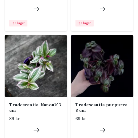
jordlagret har torkat lätt.
Undvik att låta växten stå
konstant blöt.
Ej i lager
Ej i lager
Jord
Luftig och väldränerad
blomjord. Blanda gärna i
perlit om jorden känns
kompakt.
Luftfuktighet
Normal rumsluft fungerar
bra. God luftcirkulation
minskar risken för
svampangrepp och mjuka
skott.
Temperatur
Trivs bäst varmt och jämnt,
Tradescantia 'Nanouk' 7
Tradescantia purpurea
gärna över cirka 18 °C.
cm
8 cm
Skydda mot kalla drag och
89 kr
69 kr
frost.
Näring
Ge svag växtnäring ungefär