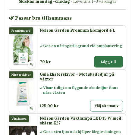
Skickas måndag–onsdag
· Leverans 1–3 vardagar
🌿 Passar bra tillsammans
Nelson Garden Premium Blomjord 4 L
Premiumjord
Ger en näringsrik grund vid omplantering
79 kr
Lägg till
Gula klisterskivor - Mot skadedjur på
Klisterskivor
växter
Visar tidigt om flygande skadedjur finns
nära växten
125.00 kr
Välj alternativ
Nelson Garden Växtlampa LED 15 W med
Växtlampa
skärm E27
Ger extra ljus och hjälper färgteckningen