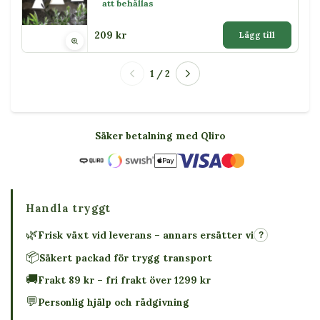
att behållas
209 kr
Lägg till
1 / 2
Säker betalning med Qliro
Handla tryggt
🌿
Frisk växt vid leverans – annars ersätter vi
?
📦
Säkert packad för trygg transport
🚚
Frakt 89 kr – fri frakt över 1299 kr
💬
Personlig hjälp och rådgivning