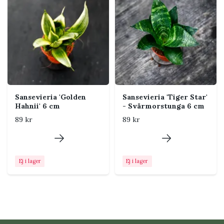
Skydda från kalla drag och
temperaturer under cirka 10
°C.
Luftfuktighet
Normal till torr rumsluft.
Plantan behöver inte
duschas.
Näring
Ge svag dos ungefär en gång
i månaden under vår och
Sansevieria 'Golden
Sansevieria 'Tiger Star'
Hahnii' 6 cm
- Svärmorstunga 6 cm
sommar. Ingen eller mycket
sparsam näring vintertid.
89 kr
89 kr
Placering i hemmet
Ej i lager
Ej i lager
Placera plantan nära ett fönster eller en växtlampa.
Den klarar mörkare lägen en tid, men bäst färg och
tillväxt får den i gott indirekt ljus. Undvik att ställa
krukan kallt mot en fönsterruta vintertid.