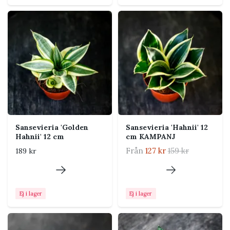
Skötsel
Ljus
Ljust till halvskuggigt. Den
överlever mörkare placering
men växer långsammare och
får svagare färg.
Vattning
Låt jorden torka helt mellan
vattningarna. Vattna
Sansevieria 'Golden
Sansevieria 'Hahnii' 12
betydligt mindre under
Hahnii' 12 cm
cm KAMPANJ
vintern.
Från
127 kr
159 kr
189 kr
Jord
Mycket väldränerad jord.
Blanda blomjord med rikligt
med perlite eller annat grovt
Ej i lager
Ej i lager
mineraliskt material.
Temperatur
Trivs bäst vid 18–27 °C.