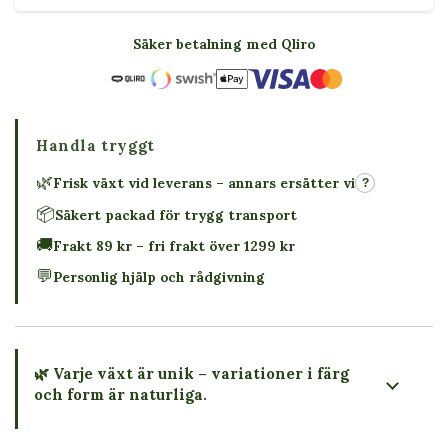
Säker betalning med Qliro
Handla tryggt
🌿
Frisk växt vid leverans – annars ersätter vi
?
📦
Säkert packad för trygg transport
🚚
Frakt 89 kr – fri frakt över 1299 kr
💬
Personlig hjälp och rådgivning
🌿 Varje växt är unik – variationer i färg
och form är naturliga.
→ Köp växten du ser