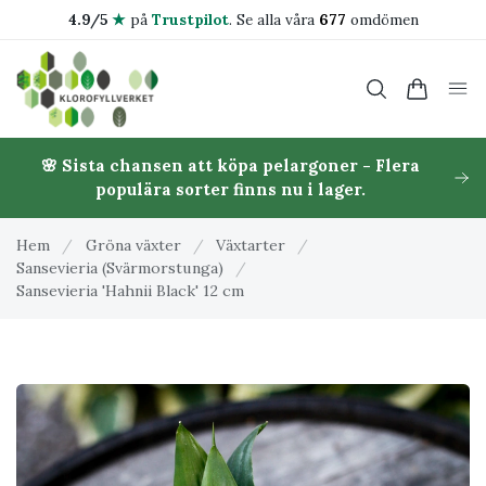
4.9/5
★
på
Trustpilot
.
Se alla våra
677
omdömen
🌸 Sista chansen att köpa pelargoner - Flera
populära sorter finns nu i lager.
Hem
/
Gröna växter
/
Växtarter
/
Sansevieria (Svärmorstunga)
/
Sansevieria 'Hahnii Black' 12 cm