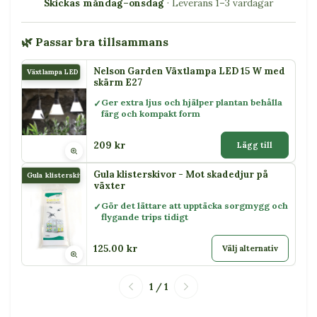
Skickas måndag–onsdag
· Leverans 1–3 vardagar
🌿 Passar bra tillsammans
Nelson Garden Växtlampa LED 15 W med
Växtlampa LED 15 W
skärm E27
Ger extra ljus och hjälper plantan behålla
färg och kompakt form
209 kr
Lägg till
Gula klisterskivor - Mot skadedjur på
Gula klisterskivor
växter
Gör det lättare att upptäcka sorgmygg och
flygande trips tidigt
125.00 kr
Välj alternativ
1 / 1