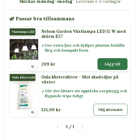
Skickas måndag–onsdag
· Leverans 1–3 vardagar
🌿 Passar bra tillsammans
Nelson Garden Växtlampa LED 15 W med
Växtlampa LED 15 W
skärm E27
Ger extra ljus och hjälper plantan behålla
färg och kompakt form
209 kr
Lägg till
Gula klisterskivor - Mot skadedjur på
Gula klisterskivor
växter
Gör det lättare att upptäcka sorgmygg och
flygande trips tidigt
125.00 kr
Välj alternativ
1 / 1