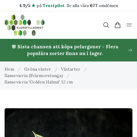
4.9/5
★
på
Trustpilot
.
Se alla våra
677
omdömen
🌸 Sista chansen att köpa pelargoner - Flera
populära sorter finns nu i lager.
Hem
/
Gröna växter
/
Växtarter
/
Sansevieria (Svärmorstunga)
/
Sansevieria 'Golden Hahnii' 12 cm