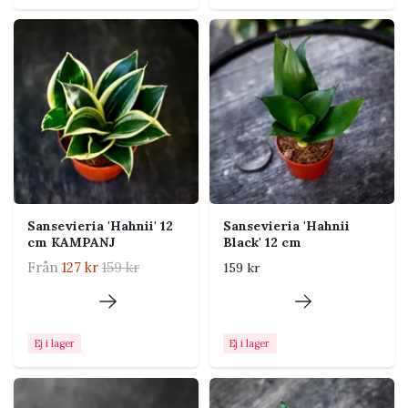
normalt tydligare när plantan får gott om ljus.
Skötsel
Ljus
Ljust till halvskuggigt. Den
överlever mörkare placering
men växer långsammare och
får svagare färg.
Vattning
Låt jorden torka helt mellan
Sansevieria 'Hahnii' 12
Sansevieria 'Hahnii
vattningarna. Vattna
cm KAMPANJ
Black' 12 cm
betydligt mindre under
Från
127 kr
159 kr
159 kr
vintern.
Jord
Mycket väldränerad jord.
Blanda blomjord med rikligt
Ej i lager
Ej i lager
med perlite eller annat grovt
mineraliskt material.