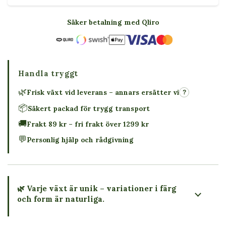
Säker betalning med Qliro
Handla tryggt
🌿
Frisk växt vid leverans – annars ersätter vi
?
📦
Säkert packad för trygg transport
🚚
Frakt 89 kr – fri frakt över 1299 kr
💬
Personlig hjälp och rådgivning
🌿 Varje växt är unik – variationer i färg
och form är naturliga.
→ Köp växten du ser