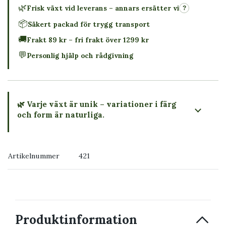
🌿
Frisk växt vid leverans – annars ersätter vi
?
📦
Säkert packad för trygg transport
🚚
Frakt 89 kr – fri frakt över 1299 kr
💬
Personlig hjälp och rådgivning
🌿 Varje växt är unik – variationer i färg
och form är naturliga.
→ Köp växten du ser
Artikelnummer
421
→ Kontakta oss
Produktinformation