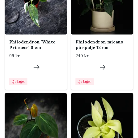
En minikruka anpassad för 6 cm innerkruka
Utseende
Philodendron 'White
Philodendron micans
Sorten kännetecknas av gröna hjärtformade blad
Princess' 6 cm
på spaljé 12 cm
med silvergrå teckning. Formen och färgen kan
99 kr
249 kr
förändras när plantan mognar och får bättre stöd
och ljus. Ett klätterstöd eller en mosspåle hjälper
plantan att utveckla större och mer mogna blad.
Ej i lager
Ej i lager
Skötsel
Ljus
Ljust till halvskuggigt läge
med indirekt ljus.
Variegerade sorter behöver
mer ljus för att behålla sin
teckning, men stark