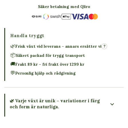
Säker betalning med Qliro
Handla tryggt
🌿
Frisk växt vid leverans – annars ersätter vi
?
📦
Säkert packad för trygg transport
🚚
Frakt 89 kr – fri frakt över 1299 kr
💬
Personlig hjälp och rådgivning
🌿 Varje växt är unik – variationer i färg
och form är naturliga.
→ Köp växten du ser