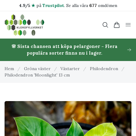
4.9/5
★
på
Trustpilot
.
Se alla våra
677
omdömen
🌸 Sista chansen att köpa pelargoner - Flera
populära sorter finns nu i lager.
Hem
/
Gröna växter
/
Växtarter
/
Philodendron
/
Philodendron 'Moonlight' 13 cm