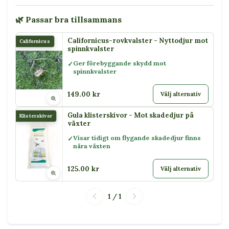
🌿 Passar bra tillsammans
Californicus-rovkvalster - Nyttodjur mot
Californicus
spinnkvalster
Ger förebyggande skydd mot
spinnkvalster
149.00 kr
Välj alternativ
Gula klisterskivor - Mot skadedjur på
Klisterskivor
växter
Visar tidigt om flygande skadedjur finns
nära växten
125.00 kr
Välj alternativ
1 / 1