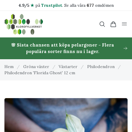
4.9/5
★
på
Trustpilot
.
Se alla våra
677
omdömen
🌸 Sista chansen att köpa pelargoner - Flera
populära sorter finns nu i lager.
Hem
/
Gröna växter
/
Växtarter
/
Philodendron
/
Philodendron 'Florida Ghost' 12 cm