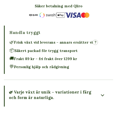
Säker betalning med Qliro
Handla tryggt
🌿
Frisk växt vid leverans – annars ersätter vi
?
📦
Säkert packad för trygg transport
🚚
Frakt 89 kr – fri frakt över 1299 kr
💬
Personlig hjälp och rådgivning
🌿 Varje växt är unik – variationer i färg
och form är naturliga.
→ Köp växten du ser