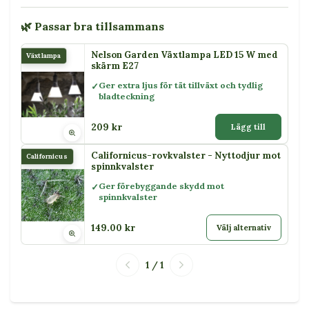
🌿 Passar bra tillsammans
Nelson Garden Växtlampa LED 15 W med
Växtlampa
skärm E27
Ger extra ljus för tät tillväxt och tydlig
bladteckning
209 kr
Lägg till
Californicus-rovkvalster - Nyttodjur mot
Californicus
spinnkvalster
Ger förebyggande skydd mot
spinnkvalster
149.00 kr
Välj alternativ
1 / 1