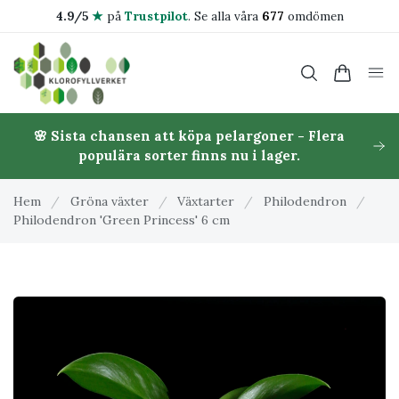
4.9/5
★
på
Trustpilot
.
Se alla våra
677
omdömen
🌸 Sista chansen att köpa pelargoner - Flera
populära sorter finns nu i lager.
Hem
/
Gröna växter
/
Växtarter
/
Philodendron
/
Philodendron 'Green Princess' 6 cm