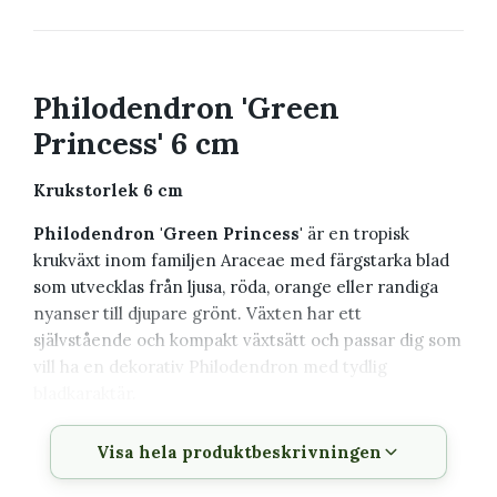
Philodendron 'Green
Princess' 6 cm
Krukstorlek 6 cm
Philodendron 'Green Princess'
är en tropisk
krukväxt inom familjen Araceae med färgstarka blad
som utvecklas från ljusa, röda, orange eller randiga
nyanser till djupare grönt. Växten har ett
självstående och kompakt växtsätt och passar dig som
vill ha en dekorativ Philodendron med tydlig
bladkaraktär.
Växtbeskrivning
Visa hela produktbeskrivningen