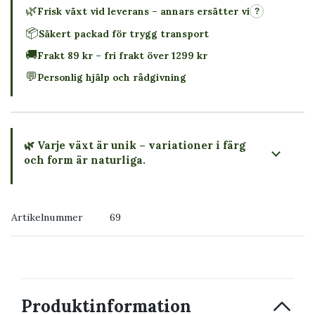
🌿
Frisk växt vid leverans – annars ersätter vi
?
📦
Säkert packad för trygg transport
🚚
Frakt 89 kr – fri frakt över 1299 kr
💬
Personlig hjälp och rådgivning
🌿 Varje växt är unik – variationer i färg
och form är naturliga.
→ Köp växten du ser
Artikelnummer
69
→ Kontakta oss
Produktinformation