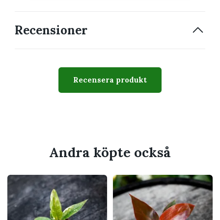
Vetenskapligt
Philodendron 'Green
namn
Princess'
Recensioner
Familj
Araceae
Krukstorlek
6 cm
Växtsätt
Självstående och kompakt
Recensera produkt
Svårighetsgrad
Lätt till medel
Giftig
Ja, bör hållas utom räckhåll
för barn och husdjur som
tuggar på växter
Andra köpte också
Passar perfekt för
Hylla, skrivbord eller mindre växtställ
Byrå, växtställ eller golv när plantan blir
större