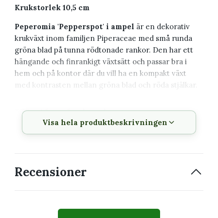
Krukstorlek 10,5 cm
Peperomia 'Pepperspot' i ampel
är en dekorativ
krukväxt inom familjen Piperaceae med små runda
gröna blad på tunna rödtonade rankor. Den har ett
hängande och finrankigt växtsätt och passar bra i
hem och på kontor där du vill ha en kompakt växt
med kontrasten mellan gröna blad och röda stjälkar.
Växtbeskrivning
Visa hela produktbeskrivningen
Vetenskapligt
Peperomia 'Pepperspot' i
namn
ampel
Familj
Piperaceae
Recensioner
Krukstorlek
10,5 cm
Växtsätt
Hängande och finrankigt