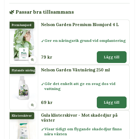
🌿 Passar bra tillsammans
Nelson Garden Premium Blomjord 4 L
Premiumjord
Ger en näringsrik grund vid omplantering
79 kr
Lägg till
Nelson Garden Växtnäring 250 ml
Flytande näring
Gör det enkelt att ge en svag dos vid
vattning
69 kr
Lägg till
Gula klisterskivor - Mot skadedjur på
Klisterskivor
växter
Visar tidigt om flygande skadedjur finns
nära växten