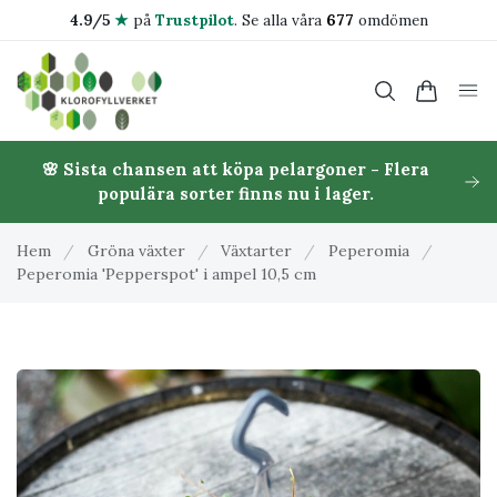
4.9/5
★
på
Trustpilot
.
Se alla våra
677
omdömen
🌸 Sista chansen att köpa pelargoner - Flera
populära sorter finns nu i lager.
Hem
/
Gröna växter
/
Växtarter
/
Peperomia
/
Peperomia 'Pepperspot' i ampel 10,5 cm