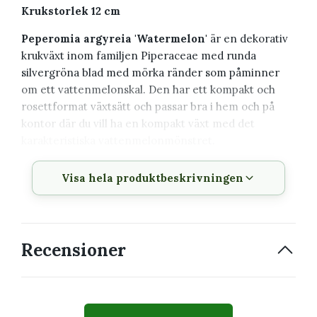
Krukstorlek 12 cm
Peperomia argyreia 'Watermelon'
är en dekorativ
krukväxt inom familjen Piperaceae med runda
silvergröna blad med mörka ränder som påminner
om ett vattenmelonskal. Den har ett kompakt och
rosettformat växtsätt och passar bra i hem och på
kontor där du vill ha en kompakt växt med det
karakteristiska vattenmelonmönstret.
Växtbeskrivning
Visa hela produktbeskrivningen
Vetenskapligt
Peperomia argyreia
namn
'Watermelon'
Recensioner
Familj
Piperaceae
Krukstorlek
12 cm