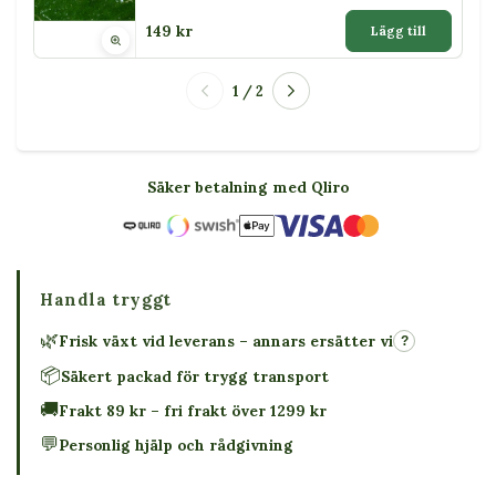
149 kr
Lägg till
1 / 2
Säker betalning med Qliro
Handla tryggt
🌿
Frisk växt vid leverans – annars ersätter vi
?
📦
Säkert packad för trygg transport
🚚
Frakt 89 kr – fri frakt över 1299 kr
💬
Personlig hjälp och rådgivning