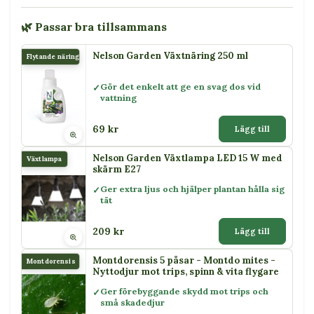
🌿 Passar bra tillsammans
Nelson Garden Växtnäring 250 ml
Flytande näring
Gör det enkelt att ge en svag dos vid
vattning
69 kr
Lägg till
Nelson Garden Växtlampa LED 15 W med
Växtlampa
skärm E27
Ger extra ljus och hjälper plantan hålla sig
tät
209 kr
Lägg till
Montdorensis 5 påsar - Montdo mites -
Montdorensis
Nyttodjur mot trips, spinn & vita flygare
Ger förebyggande skydd mot trips och
små skadedjur