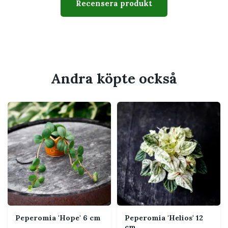
Växtsätt
Kompakt och rosettformat
Recensera produkt
Svårighetsgrad
Lätt till medel
Husdjur
Peperomia räknas generellt
som ogiftig för katt och hund
Andra köpte också
Passar perfekt för
Byrå, skrivbord eller bred fönsterbräda
Ljust rum utan stark direkt sol
Dig som vill ha en lättplacerad och relativt
lättskött växt
Ett varmt och dragfritt läge
Utseende
Peperomia 'Hope' 6 cm
Peperomia 'Helios' 12
Sorten kännetecknas av runda silvergröna blad med
cm