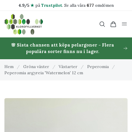
4.9/5
★
på
Trustpilot
.
Se alla våra
677
omdömen
🌸 Sista chansen att köpa pelargoner - Flera
populära sorter finns nu i lager.
Hem
/
Gröna växter
/
Växtarter
/
Peperomia
/
Peperomia argyreia 'Watermelon' 12 cm