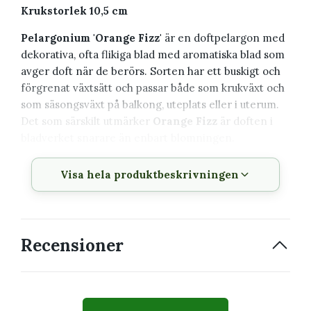
Krukstorlek 10,5 cm
Pelargonium 'Orange Fizz'
är en doftpelargon med
dekorativa, ofta flikiga blad med aromatiska blad som
avger doft när de berörs. Sorten har ett buskigt och
förgrenat växtsätt och passar både som krukväxt och
som säsongsväxt på balkong, uteplats eller i uterum.
Det som särskilt utmärker
Orange Fizz
är doften i
bladverket snarare än enbart blomningen.
Växtbeskrivning
Visa hela produktbeskrivningen
Vetenskapligt
Pelargonium 'Orange Fizz'
namn
Recensioner
Svenskt namn
Pelargon
Familj
Geraniaceae