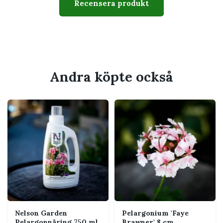
Typ
Doftpelargon
Recensera produkt
Krukstorlek
10,5 cm
Växtsätt
Buskigt och förgrenat
Svårighetsgrad
Lätt till medel
Andra köpte också
Husdjur
Bör hållas utom räckhåll för
katt och hund som tuggar på
växter
Passar perfekt för
Mycket ljust eller soligt läge
Solig fönsterbräda, balkong eller uteplats
där bladen kan beröras
Dig som uppskattar aromatiska blad och
samlarvärde
Nelson Garden
Pelargonium 'Faye
Regelbunden näring under vår och
Pelargonnäring 750 ml
Brawner' 8 cm