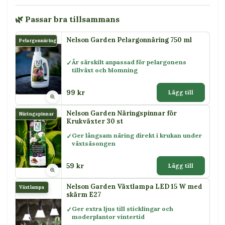
🌿 Passar bra tillsammans
Nelson Garden Pelargonnäring 750 ml
Pelargonnäring
Är särskilt anpassad för pelargonens
tillväxt och blomning
99 kr
Lägg till
Nelson Garden Näringspinnar för
Näringspinnar
Krukväxter 30 st
Ger långsam näring direkt i krukan under
växtsäsongen
59 kr
Lägg till
Nelson Garden Växtlampa LED 15 W med
Växtlampa
skärm E27
Ger extra ljus till sticklingar och
moderplantor vintertid