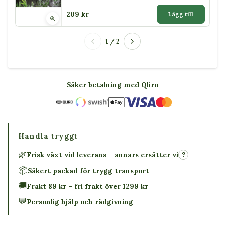
209 kr
Lägg till
1 / 2
Säker betalning med Qliro
Handla tryggt
🌿
Frisk växt vid leverans – annars ersätter vi
?
📦
Säkert packad för trygg transport
🚚
Frakt 89 kr – fri frakt över 1299 kr
💬
Personlig hjälp och rådgivning