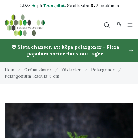
4.9/5
★
på
Trustpilot
.
Se alla våra
677
omdömen
🌸 Sista chansen att köpa pelargoner - Flera
populära sorter finns nu i lager.
Hem
/
Gröna växter
/
Växtarter
/
Pelargoner
/
Pelargonium 'Radula' 8 cm