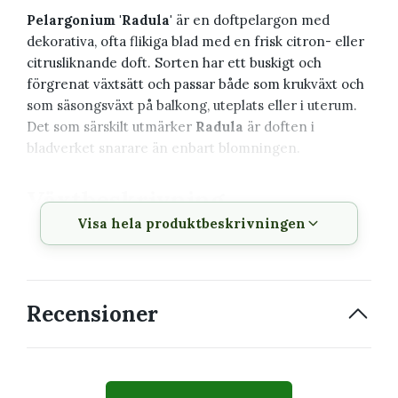
Pelargonium 'Radula'
är en doftpelargon med
dekorativa, ofta flikiga blad med en frisk citron- eller
citrusliknande doft. Sorten har ett buskigt och
förgrenat växtsätt och passar både som krukväxt och
som säsongsväxt på balkong, uteplats eller i uterum.
Det som särskilt utmärker
Radula
är doften i
bladverket snarare än enbart blomningen.
Växtbeskrivning
Visa hela produktbeskrivningen
Vetenskapligt
Pelargonium 'Radula'
namn
Svenskt namn
Pelargon
Recensioner
Familj
Geraniaceae
Typ
Doftpelargon