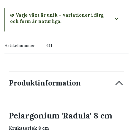
🌿 Varje växt är unik – variationer i färg
och form är naturliga.
→ Köp växten du ser
Artikelnummer
411
→ Kontakta oss
Produktinformation
Pelargonium 'Radula' 8 cm
Krukstorlek 8 cm