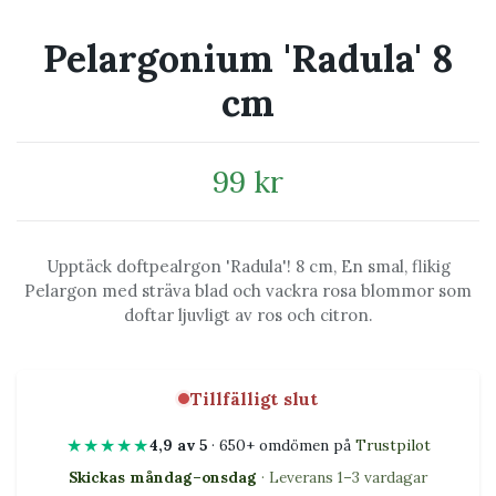
Pelargonium 'Radula' 8
cm
99 kr
Upptäck doftpealrgon 'Radula'! 8 cm, En smal, flikig
Pelargon med sträva blad och vackra rosa blommor som
doftar ljuvligt av ros och citron.
Tillfälligt slut
★★★★★
4,9 av 5
· 650+ omdömen på
Trustpilot
Skickas måndag–onsdag
· Leverans 1–3 vardagar