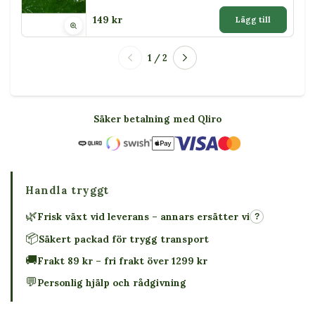
149 kr
Lägg till
1 / 2
Säker betalning med Qliro
Handla tryggt
🌿
Frisk växt vid leverans – annars ersätter vi
?
📦
Säkert packad för trygg transport
🚚
Frakt 89 kr – fri frakt över 1299 kr
💬
Personlig hjälp och rådgivning