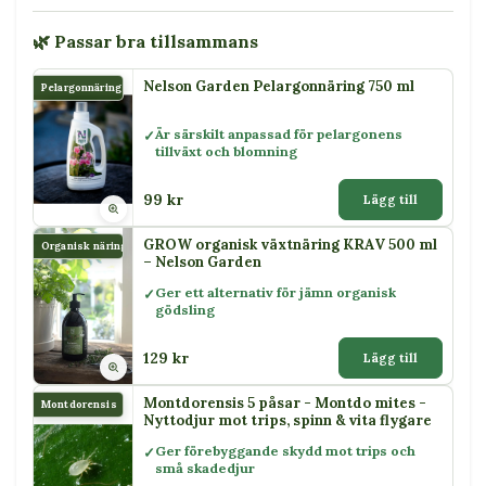
🌿 Passar bra tillsammans
Nelson Garden Pelargonnäring 750 ml
Pelargonnäring
Är särskilt anpassad för pelargonens
tillväxt och blomning
99 kr
Lägg till
GROW organisk växtnäring KRAV 500 ml
Organisk näring
– Nelson Garden
Ger ett alternativ för jämn organisk
gödsling
129 kr
Lägg till
Montdorensis 5 påsar - Montdo mites -
Montdorensis
Nyttodjur mot trips, spinn & vita flygare
Ger förebyggande skydd mot trips och
små skadedjur