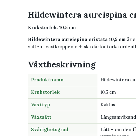
Hildewintera aureispina cr
Krukstorlek: 10,5 cm
Hildewintera aureispina cristata 10,5 cm
är e
vatten i växtkroppen och ska därför torka ordent
Växtbeskrivning
Produktnamn
Hildewintera aur
Krukstorlek
10,5 cm
Växttyp
Kaktus
Växtsätt
Långsamväxande
Svårighetsgrad
Lätt – om den få