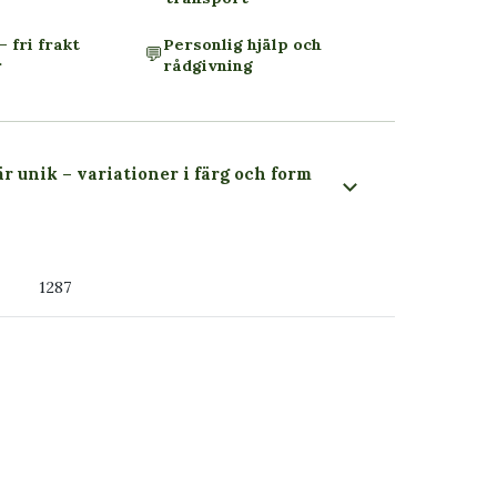
– fri frakt
Personlig hjälp och
💬
r
rådgivning
är unik – variationer i färg och form
 du ser
1287
ss