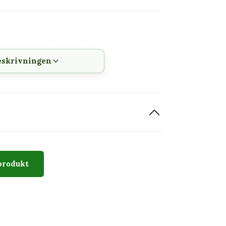
n växt som skiljer sig från de vanligaste
eskrivningen
h vattning kan följas
 innan den planteras om
cknas av karakteristisk stamform och taggar
produkt
mplar. Bilden visar växtens typiska karaktär,
.