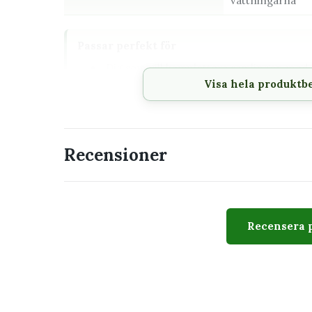
vattningarna
Passar perfekt för
Dig som vill komplettera samlingen med e
krukväxterna
Visa hela produktb
En placering där växtens behov av ljus oc
Den som vill förstå vad plantan behöver
Recensioner
Utseende
Hildewintera aureispina cristata 10,5 cm kännete
Recensera 
eller hår. Utseendet varierar naturligt mellan exe
men storlek, antal blad och växtform kan skilja sig
Skötsel