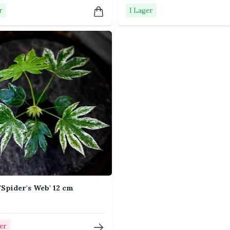
r
I Lager
att jorden är torr.
olskador.
intern om möjligt.
nnkvalster. Kontrollera nya blad,
ig upptäckt gör angrepp lättare att hantera.
ntera aureispina
 'Spider's Web' 12 cm
na cristata 10,5 cm vattnas?
ger