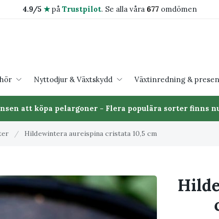
4.9/5
★
på
Trustpilot
.
Se alla våra
677
omdömen
ehör
Nyttodjur & Växtskydd
Växtinredning & presen
ansen att köpa pelargoner - Flera populära sorter finns nu
ter
/
Hildewintera aureispina cristata 10,5 cm
Hild