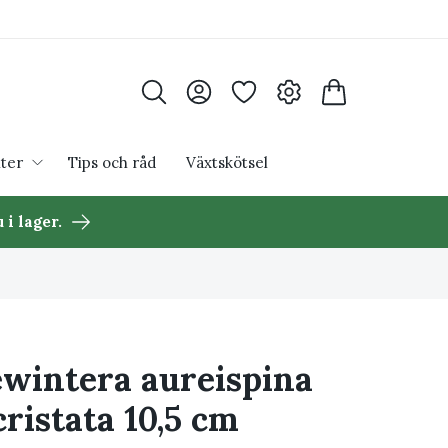
ter
Tips och råd
Växtskötsel
 i lager.
ewintera aureispina
cristata 10,5 cm