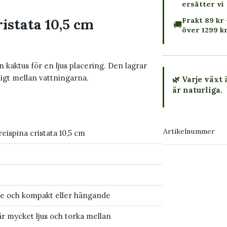
ersätter vi
Frakt 89 kr 
istata 10,5 cm
🚚
över 1299 k
n kaktus för en ljus placering. Den lagrar
ligt mellan vattningarna.
🌿 Varje växt 
är naturliga.
→ Köp växten
Artikelnummer
eispina cristata 10,5 cm
→ Kontakta o
 och kompakt eller hängande
r mycket ljus och torka mellan