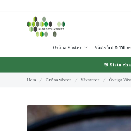
Gröna Växter
Växtvård & Tillb
🌸 Sista ch
Hem
/
Gröna växter
/
Växtarter
/
Övriga Väx