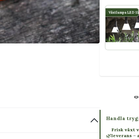
Växtlampa LED 1
Handla tryg
Frisk växt v
🌿
leverans – 