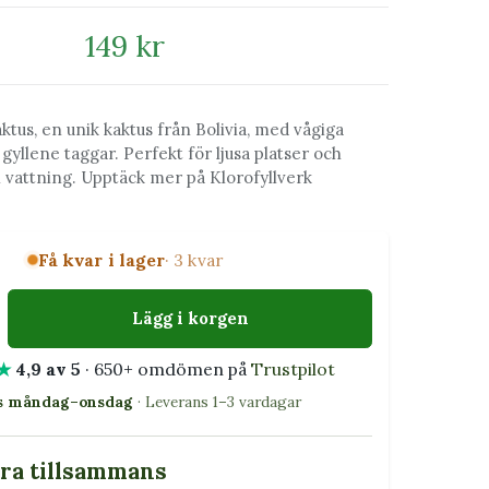
149 kr
tus, en unik kaktus från Bolivia, med vågiga
gyllene taggar. Perfekt för ljusa platser och
 vattning. Upptäck mer på Klorofyllverk
Få kvar i lager
· 3 kvar
Lägg i korgen
★
4,9 av 5
· 650+ omdömen på
Trustpilot
as måndag–onsdag
· Leverans 1–3 vardagar
bra tillsammans