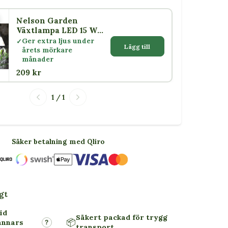
Nelson Garden
5 W
Växtlampa LED 15 W
med skärm E27
Ger extra ljus under
Lägg till
årets mörkare
månader
209 kr
1 / 1
Säker betalning med Qliro
gt
id
Säkert packad för trygg
📦
annars
?
transport