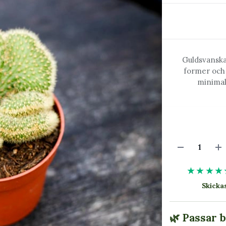
Guldsvanskak
former och 
minimal
★★★★
Skick
🌿 Passar 