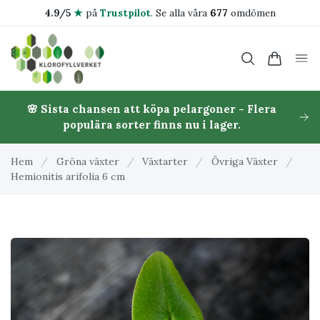
4.9/5
★
på
Trustpilot
.
Se alla våra
677
omdömen
🌸 Sista chansen att köpa pelargoner - Flera
populära sorter finns nu i lager.
Hem
/
Gröna växter
/
Växtarter
/
Övriga Växter
/
Hemionitis arifolia 6 cm