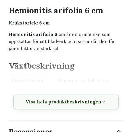
Hemionitis arifolia 6 cm
Krukstorlek: 6 cm
Hemionitis arifolia 6 cm
är en ormbunke som
uppskattas för sitt bladverk och passar där den får
jämn fukt utan stark sol.
Växtbeskrivning
Produktnamn
Hemionitis arifolia 6 cm
Krukstorlek
6 cm
Visa hela produktbeskrivningen
Växttyp
Ormbunke
Växtsätt
Rosettbildande eller
bågformat bladverk
Recensioner