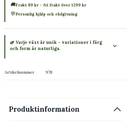
🚚
Frakt 89 kr – fri frakt över 1299 kr
💬
Personlig hjälp och rådgivning
🌿 Varje växt är unik – variationer i färg
och form är naturliga.
→ Köp växten du ser
Artikelnummer
978
→ Kontakta oss
Produktinformation